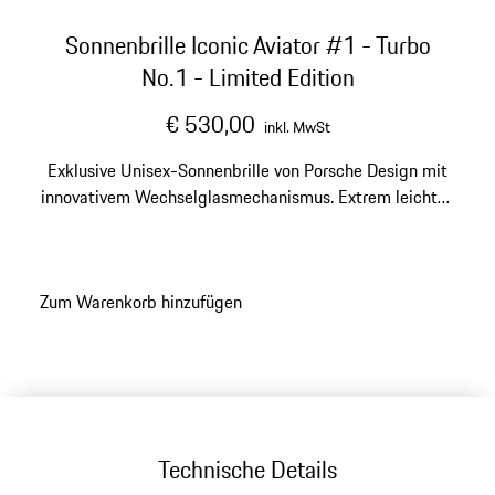
Sonnenbrille Iconic Aviator #1 - Turbo
No.1 - Limited Edition
€ 530,00
inkl. MwSt
Exklusive Unisex-Sonnenbrille von Porsche Design mit
innovativem Wechselglasmechanismus. Extrem leichtes
Titan und kratz- sowie schlagfeste Gläser aus
Polycarbonat. Modellnummer: P'8478
Zum Warenkorb hinzufügen
Technische Details