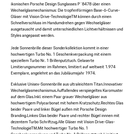
ikonischen Porsche Design Sunglasses P´8478 über einen
Wechselglasmechanismus: Die tropfenförmigen Base-6-Curve-
Gläser mit Vision Drive-TechnologieTM können durch einen
Schnellverschluss im Handumdrehen gegen Wechselgläser
ausgetauscht und damit unterschiedlichen Lichtverhältnissen und
Styles angepasst werden.
Jede Sonnenbrille dieser Sonderkollektion kommt in einer
hochwertigen Turbo No. 1 Geschenkverpackung mit einem
speziellem Turbo Nr. 1 Brillenputztuch. Gelaserte
Limitierungsnummer im Rahmen, limitiert auf weltweit 1.974
Exemplare, angelehnt an das Jubiläumsjahr 1974.
Exklusive Unisex-Sonnenbrille aus ultraleichtem Titan.
Innovativer
Wechselglasmechanismus.
Auffallendes verspiegeltes Karomuster
auf dem Glas.
Inkl. einem Paar grauer Wechselgläser aus
hochwertigem Polycarbonat mit hohem Kratzschutz.
Rechtes Glas
beider Paare und linker Bügel außen mit Porsche Design
Branding.
Linkes Glas beider Paare und rechter Bügel innnen mit
dezentem Turbo Schriftzug.
Alle Gläser mit Vision Drive-Glas-
TechnologieTM.
Mit hochwertiger Turbo No. 1