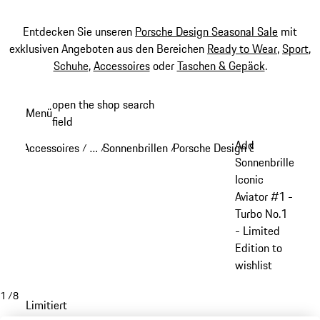
Entdecken Sie unseren
Porsche Design Seasonal Sale
mit
exklusiven Angeboten aus den Bereichen
Ready to Wear
,
Sport
,
Schuhe
,
Accessoires
oder
Taschen & Gepäck
.
Zum
open the shop search
Menü
Hauptinhalt
field
My sh
springen
Add
Accessoires
…
Sonnenbrillen
Porsche Design Sonnenbrillen
/
/
/
Reveal collapsed breadcrumb items
Sonnenbrille
Iconic
Aviator #1 -
Turbo No.1
- Limited
Edition to
wishlist
1
/
8
Limitiert