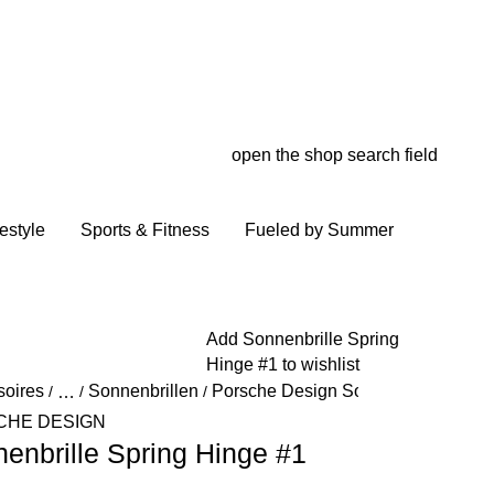
open the shop search field
My wish
My shop
estyle
Sports & Fitness
Fueled by Summer
Add Sonnenbrille Spring
Hinge #1 to wishlist
soires
Sonnenbrillen
Porsche Design Sonnenbrillen
/
…
/
/
/
Reveal collapsed breadcrumb items
CHE DESIGN
enbrille Spring Hinge #1