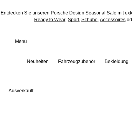
Entdecken Sie unseren
Porsche Design Seasonal Sale
mit ex
Ready to Wear
,
Sport
,
Schuhe
,
Accessoires
od
Zum
Hauptinhalt
Menü
springen
Neuheiten
Fahrzeugzubehör
Bekleidung
Ausverkauft