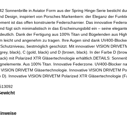
2 Sonnenbrille in Aviator Form aus der Spring Hinge-Serie besticht d
und Design, inspiriert von Porsches Markenkern: der Eleganz der Fun
ment ist das offen konstruierte Federscharnier. Das innovative Feders
d fügt sich minimalistisch in das Erscheinungsbild ein – seine elegante
 deutlich. Dank der Fertigung aus 100% Titan und Bügelenden aus Hi
rem leicht und angenehm zu tragen. Ihre Augen sind dank UV400-Blocke
Schutzniveau, bestmöglich geschützt. Mit innovativer VISION DRIVETM
grey, black), C (gold, black) und D (brown, black). In der Farbe D (brow
lack) mit Polarized XTR Gläsertechnologie erhältlich.DETAILS: Sonnenb
ignelemente. Aus 100% Titan. Innovative Federzone. UV400-Blocker n
er VISION DRIVETM Gläsertechnologie. Innovative VISION DRIVETM Po
e D). Innovative VISION DRIVETM Polarized XTR Gläsertechnologie (F
513092
ewicht
hinweise