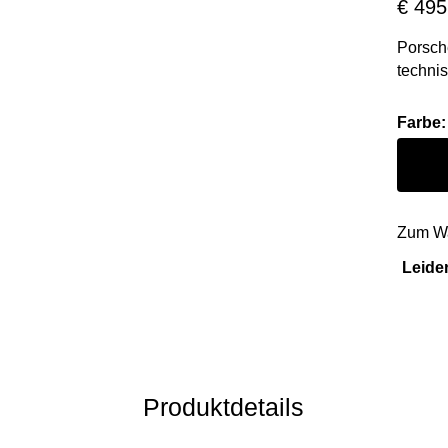
€ 495
Porsche
techni
Feders
leichte
Farbe
:
Farbe
Zum Wa
Leider
Produktdetails