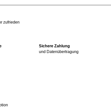
r zufrieden
e
Sichere Zahlung
e
und Datenübertragung
ption