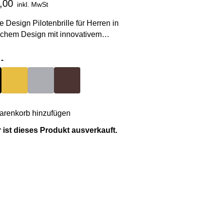
,00
inkl. MwSt
 Design Pilotenbrille für Herren in
schem Design mit innovativem
charnier für hohen Tragekomfort. Aus
m Titan.
-
schwarz
Farbe
gold
Farbe
grau
Farbe
braun
renkorb hinzufügen
 ist dieses Produkt ausverkauft.