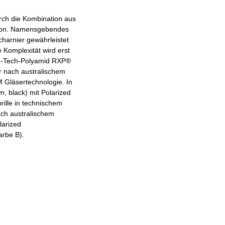
urch die Kombination aus
ktion. Namensgebendes
charnier gewährleistet
 Komplexität wird erst
gh-Tech-Polyamid RXP®
r nach australischem
 Gläsertechnologie. In
n, black) mit Polarized
rille in technischem
ach australischem
larized
arbe B).