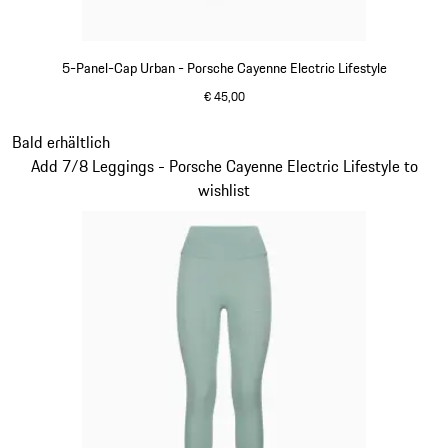
5-Panel-Cap Urban - Porsche Cayenne Electric Lifestyle
€ 45,00
grün
Slide 5 von 15
Bald erhältlich
Add 7/8 Leggings - Porsche Cayenne Electric Lifestyle to
wishlist