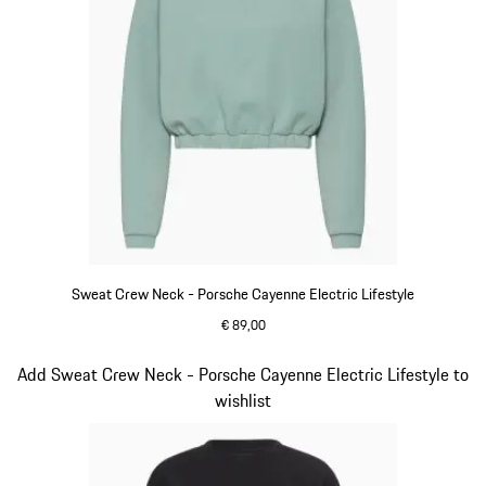
Sweat Crew Neck - Porsche Cayenne Electric Lifestyle
€ 89,00
shadegreen
Slide 11 von 15
Add Sweat Crew Neck - Porsche Cayenne Electric Lifestyle to
wishlist