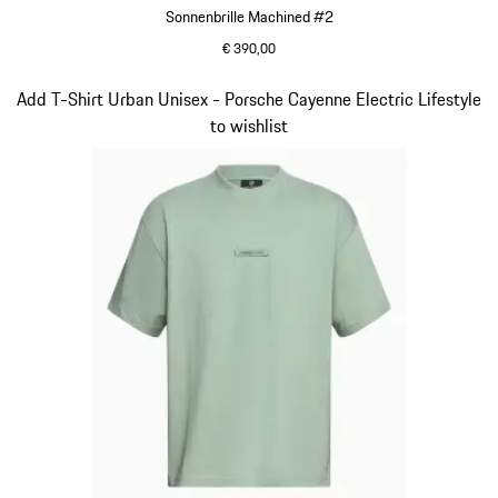
Sonnenbrille Machined #2
€ 390,00
schwarz
Slide 2 von 15
Add T-Shirt Urban Unisex - Porsche Cayenne Electric Lifestyle
to wishlist