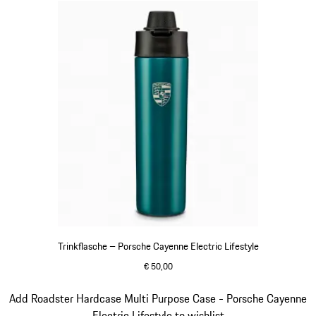
Trinkflasche – Porsche Cayenne Electric Lifestyle
€ 50,00
grün
Slide 14 von 15
Add Roadster Hardcase Multi Purpose Case - Porsche Cayenne
Electric Lifestyle to wishlist