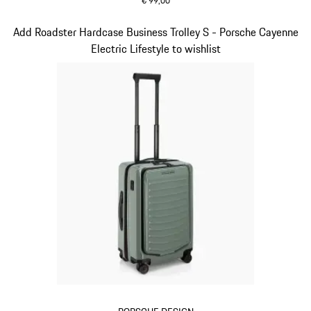
€ 99,00
grün
Slide 15 von 15
Add Roadster Hardcase Business Trolley S - Porsche Cayenne
Electric Lifestyle to wishlist