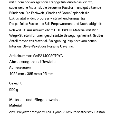
mit einem hervorragenden Tragegefühl durch das leichte,
superweiche Material, die bequeme Passform und gut sitzende
Bündchen. Die Farbwelt „Shades of Green“ spiegelt die
Exklusivität wider: progressiv, stilvoll und einzigartig.
Die perfekte Fusion aus Stil, Empowerment und Nachhaltigkeit:
Relaxed Fit.
Aus ultraweichem COLDSPUN-Material mit Vier-
Wege-Stretch für uneingeschränkte Bewegungsfreiheit.
Großer
Anteil recyceltes Material.
Farbgebung inspiriert vom neuen
Interieur Style-Paket des Porsche Cayenne.
Artikelnummer:
WAP21400S0T0YG
Abmessungen und Gewicht
Abmessungen
1056 mm x 385 mm x 25 mm
Gewicht
550 g
Material- und Pflegehinweise
Material
65% Polyester recycelt/16% Lyocell/13% Polyester/6% Elastan