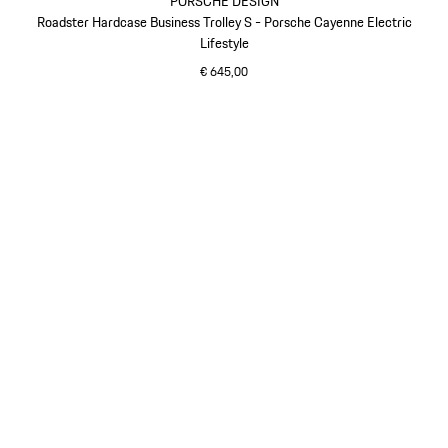
PORSCHE DESIGN
Roadster Hardcase Business Trolley S - Porsche Cayenne Electric
Lifestyle
€ 645,00
grün
Gehe
zurück
an
den
Anfang
der
Produktgalerie