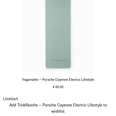
Yogamatte – Porsche Cayenne Electric Lifestyle
€ 85,00
shadegreen
Slide 13 von 15
Limitiert
Add Trinkflasche – Porsche Cayenne Electric Lifestyle to
wishlist