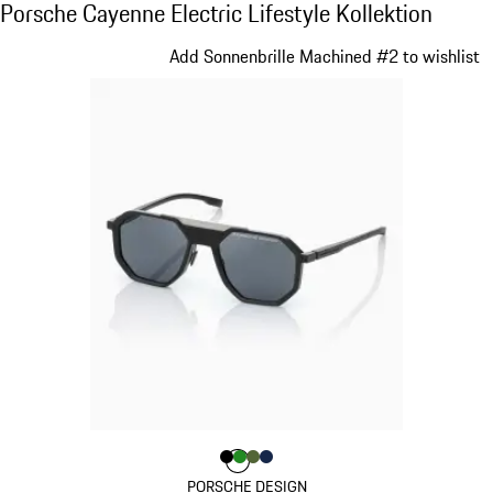
Porsche Cayenne Electric Lifestyle Kollekti
Porsche Cayenne Electric Lifestyle Kollektion
Slide 1 von 15
Add Sonnenbrille Machined #2 to wishlist
Farbe
Farbe
Farbe
Farbe
schwarz
Farbe
grün
olivgrün
dunkelblau
PORSCHE DESIGN