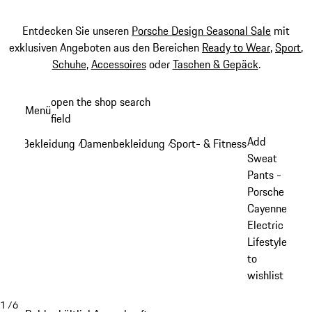
Entdecken Sie unseren
Porsche Design Seasonal Sale
mit
exklusiven Angeboten aus den Bereichen
Ready to Wear
,
Sport
,
Schuhe
,
Accessoires
oder
Taschen & Gepäck
.
Zum
open the shop search
Menü
Hauptinhalt
field
My sh
springen
Add
Bekleidung
Damenbekleidung
Sport- & Fitnessbekleidung -
/
/
Sweat
Pants -
Porsche
Cayenne
Electric
Lifestyle
to
wishlist
1
/
6