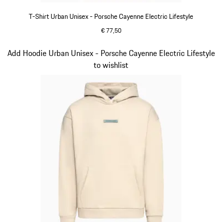
T-Shirt Urban Unisex - Porsche Cayenne Electric Lifestyle
€ 77,50
grün
Slide 3 von 15
Add Hoodie Urban Unisex - Porsche Cayenne Electric Lifestyle
to wishlist