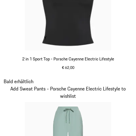
2 in 1 Sport Top - Porsche Cayenne Electric Lifestyle
€ 62,00
schwarz
Slide 8 von 15
Bald erhältlich
Add Sweat Pants - Porsche Cayenne Electric Lifestyle to
wishlist