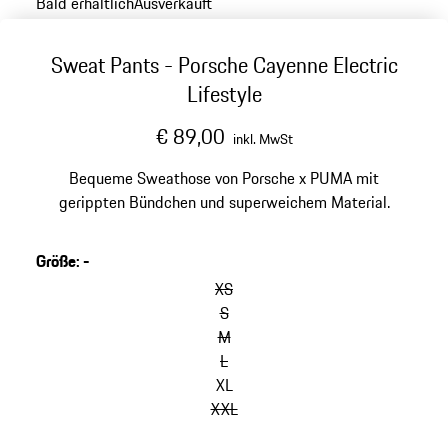
Bald erhältlich
Ausverkauft
Sweat Pants - Porsche Cayenne Electric
Lifestyle
€ 89,00
inkl. MwSt
Bequeme Sweathose von Porsche x PUMA mit
gerippten Bündchen und superweichem Material.
Größe
:
-
XS
S
M
L
XL
XXL