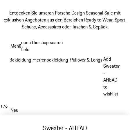
Entdecken Sie unseren
Porsche Design Seasonal Sale
mit
exklusiven Angeboten aus den Bereichen
Ready to Wear
,
Sport
,
Schuhe
,
Accessoires
oder
Taschen & Gepäck
.
Zum
open the shop search
Menü
Hauptinhalt
field
My sh
springen
Add
Bekleidung
Herrenbekleidung
Pullover & Longsleeves
/
/
/
Sweater
-
AHEAD
to
wishlist
1
/
6
Neu
Sweater - AHEAD