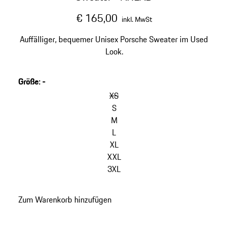
€ 165,00
inkl. MwSt
Auffälliger, bequemer Unisex Porsche Sweater im Used
Look.
Größe
:
-
Varianten
überspringen
XS
(Größe)
S
M
L
XL
XXL
3XL
zurück
Zum Warenkorb hinzufügen
zu
Varianten
(Größe)