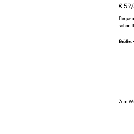
€ 59,
Bequem
schnel
integri
Größe
:
Zum Wa