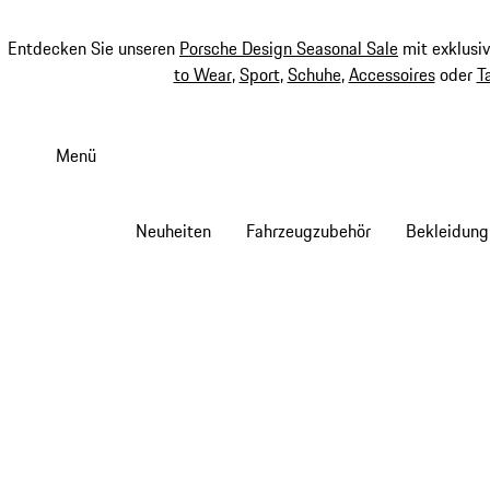
Entdecken Sie unseren
Porsche Design Seasonal Sale
mit exklusi
to Wear
,
Sport
,
Schuhe
,
Accessoires
oder
T
Zum
Hauptinhalt
Menü
springen
Neuheiten
Fahrzeugzubehör
Bekleidung