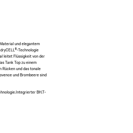
m Material und elegantem
d dryCELL®-Technologie
 leitet Flüssigkeit von der
 das Tank Top zu einem
em Rücken und das tonale
Provence und Brombeere sind
hnologie.
Integrierter BH.
T-