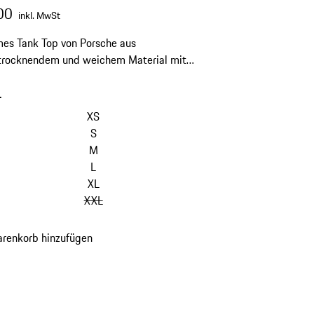
00
inkl. MwSt
es Tank Top von Porsche aus
ltrocknendem und weichem Material mit
ertem BH.
-
XS
S
M
L
XL
XXL
renkorb hinzufügen