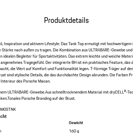
Produktdetails
il, Inspiration und aktivem Lifestyle: Das Tank Top ermutigt mit hochwertige
nere Stärke nach außen zu tragen. Die Kombination aus ULTRABARE-Gewebe un
idealen Begleiter für Sportaktivitäten. Das extrem leichte und weiche Material
n angenehmes Tragegefühl. Der integrierte BH ist ein praktisches Feature, das
macht, die Wert auf Komfort und Funktionalität legen. T-förmige Träger auf d
rust sind stylische Details, die das durchdachte Design abrunden. Die Farben 
d Interieur des Porsche Macan.
eichem ULTRABARE-Gewebe.
Aus schnelltrocknendem Material mit dryCELL®-Tec
cken.
Tonales Porsche Branding auf der Brust.
0M0STNK
cht
Gewicht
m
160 g