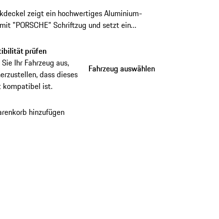
kdeckel zeigt ein hochwertiges Aluminium-
mit "PORSCHE" Schriftzug und setzt ein
es Detail am Fahrzeug. Die integrierte
sicherung sorgt für sicheren Halt beim Tanken.
bilität prüfen
Sie Ihr Fahrzeug aus,
Fahrzeug auswählen
Fahrzeug auswählen
erzustellen, dass dieses
 kompatibel ist.
renkorb hinzufügen