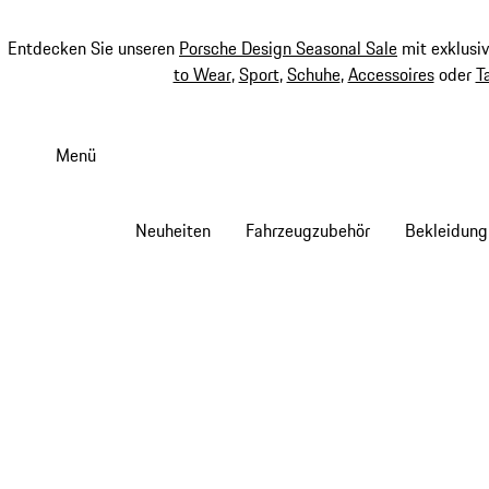
Entdecken Sie unseren
Porsche Design Seasonal Sale
mit exklusi
to Wear
,
Sport
,
Schuhe
,
Accessoires
oder
T
Zum
Hauptinhalt
Menü
springen
Neuheiten
Fahrzeugzubehör
Bekleidung