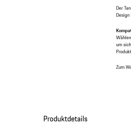
Der Tan
Design 
elegant
Verlier
Kompati
Wählen 
um sich
Produkt
Zum Wa
Produktdetails