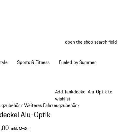
open the shop search field
My wish
My shop
tyle
Sports & Fitness
Fueled by Summer
Add Tankdeckel Alu-Optik to
wishlist
ugzubehör
Weiteres Fahrzeugzubehör
/
/
deckel Alu-Optik
,00
inkl. MwSt