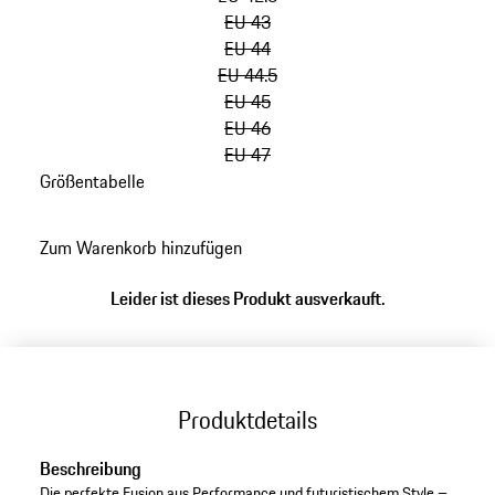
EU 43
EU 44
EU 44.5
EU 45
EU 46
EU 47
Größentabelle
zurück
zu
Zum Warenkorb hinzufügen
Varianten
(Größe)
Leider ist dieses Produkt ausverkauft.
Produktdetails
Beschreibung
Die perfekte Fusion aus Performance und futuristischem Style –