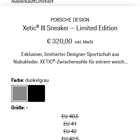
Ausverkauft
Limitiert
PORSCHE DESIGN
Xetic® III Sneaker – Limited Edition
€ 320,00
inkl. MwSt
Exklusiver, limitierter Designer-Sportschuh aus
Nubukleder. XETIC®-Zwischensohle für extrem weiche
Dämpfung und Stabilität.
Farbe
:
dunkelgrau
Farbe
dunkelgrau
Farbe
schwarz
Größe
:
-
Varianten
überspringen
EU 40.5
(Größe)
EU 41
EU 42
EU 42.5