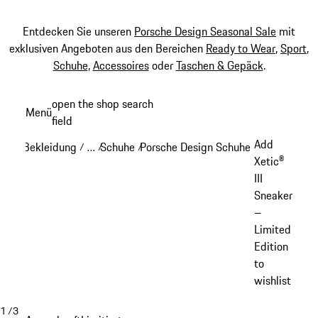
Entdecken Sie unseren
Porsche Design Seasonal Sale
mit
exklusiven Angeboten aus den Bereichen
Ready to Wear
,
Sport
,
Schuhe
,
Accessoires
oder
Taschen & Gepäck
.
Zum
open the shop search
Menü
Hauptinhalt
field
My sh
springen
Add
Bekleidung
…
Schuhe
Porsche Design Schuhe
/
/
/
/
Reveal collapsed breadcrumb items
Xetic®
III
Sneaker
–
Limited
Edition
to
wishlist
1
/
3