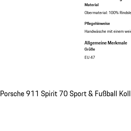
Material
Obermaterial: 100% Rindsl
Pflegehinweise
Handwäsche mit einem weic
Allgemeine Merkmale
Größe
EU 47
Kollektion ansehen
Porsche 911 Spirit 70 Sport & Fußball Kolle
Porsche 911 Spirit 70 Sport & Fußball Koll
Slide 1 von 8