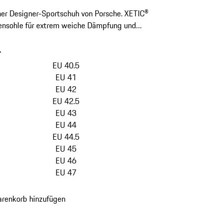
her Designer-Sportschuh von Porsche. XETIC®
ensohle für extrem weiche Dämpfung und
ät.
-
Varianten
überspringen
EU 40.5
(Größe)
EU 41
EU 42
EU 42.5
EU 43
EU 44
EU 44.5
EU 45
EU 46
EU 47
renkorb hinzufügen
en