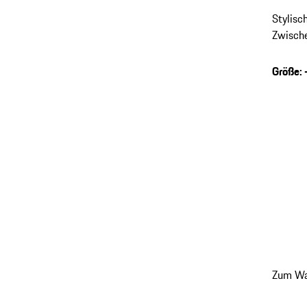
Stylisc
Zwisch
Stabilit
Größe
:
zurück
Zum Wa
zu
Variant