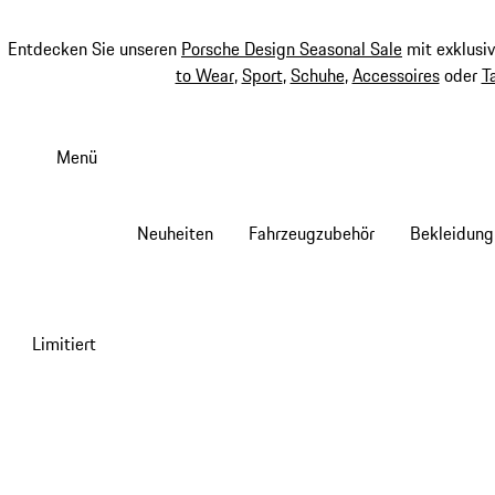
Entdecken Sie unseren
Porsche Design Seasonal Sale
mit exklusi
to Wear
,
Sport
,
Schuhe
,
Accessoires
oder
T
Zum
Hauptinhalt
Menü
springen
Neuheiten
Fahrzeugzubehör
Bekleidung
Limitiert