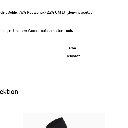
eder, Sohle: 78% Kautschuk/22% CM Ethylenvinylacetat
hen, mit kaltem Wasser befeuchteten Tuch.
Farbe
schwarz
ktion
ektion