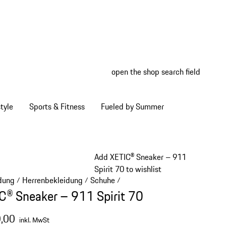
open the shop search field
My wish
My shop
tyle
Sports & Fitness
Fueled by Summer
Add XETIC® Sneaker – 911
Spirit 70 to wishlist
dung
Herrenbekleidung
Schuhe
/
/
/
C® Sneaker – 911 Spirit 70
,00
inkl. MwSt