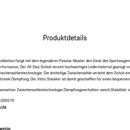
(Größe)
Produktdetails
Kollektion fängt mit dem legendären Pascha-Muster den Geist des Sportwagens
Performance. Der All-Day-Schuh vereint hochwertiges Ledermaterial geprägt 
ischensohlentechnologie. Die dreiteilige Zwischensohle verleiht dem Schuh eine
 optimale Dämpfung. Der Xetic Sneaker ist damit geschaffen für einen bequeme
innovativer Zwischensohlentechnologie.
Dämpfungsverhalten: weich.
Stabilität: s
20SS70
cht
nweise