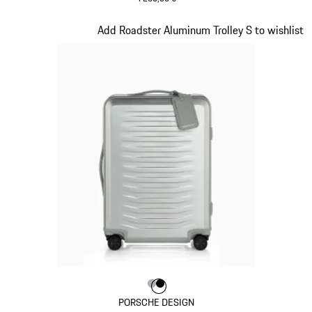
Noir
Diapositive 3 sur 7
Add Roadster Aluminum Trolley S to wishlist
Couleur
Couleur
Couleur
Argent
Noir
PORSCHE DESIGN