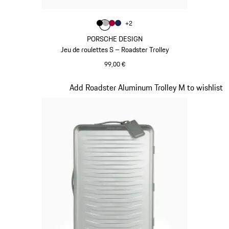
Couleur
+
2
Couleur
Couleur
Couleur
Couleur
Noir
Argent
Rouge Carmin
Bleu Foncé
PORSCHE DESIGN
Jeu de roulettes S – Roadster Trolley
99,00 €
Noir
Diapositive 6 sur 7
Add Roadster Aluminum Trolley M to wishlist