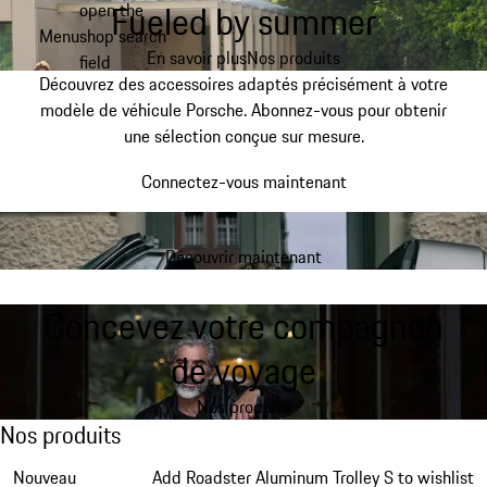
Fueled by summer
open the
Aller
Menu
shop search
au
My shopping bag, 0 item
En savoir plus
Nos produits
field
contenu
Découvrez des accessoires adaptés précisément à votre
principal
modèle de véhicule Porsche. Abonnez-vous pour obtenir
une sélection conçue sur mesure.
Connectez-vous maintenant
Découvrir maintenant
Concevez votre compagnon
de voyage
Nos produits
Nos produits
Nos produits
Diapositive 1 sur 7
Nouveau
Add Roadster Aluminum Trolley S to wishlist