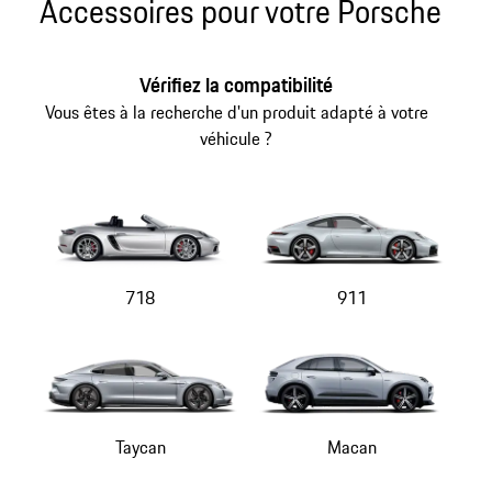
Accessoires pour votre Porsche
Revenir
au
début
Vérifiez la compatibilité
de
la
Vous êtes à la recherche d'un produit adapté à votre
galerie
véhicule ?
de
produits
718
911
Taycan
Macan