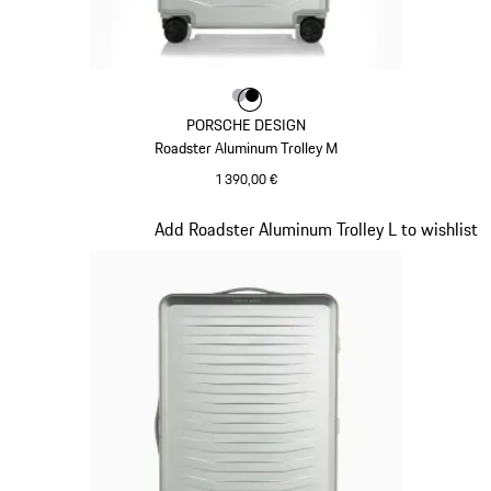
Couleur
Couleur
Couleur
Argent
Noir
PORSCHE DESIGN
Roadster Aluminum Trolley M
1 390,00 €
Argent
Diapositive 7 sur 7
Add Roadster Aluminum Trolley L to wishlist