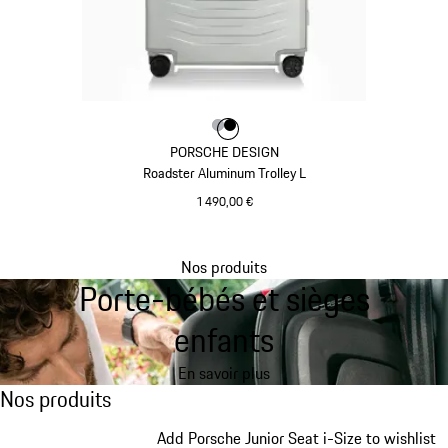
Couleur
Couleur
Couleur
Argent
Noir
PORSCHE DESIGN
Roadster Aluminum Trolley L
1 490,00 €
Argent
Nos produits
Porte-bébés et sièges
Revenir
au
enfants
début
de
En savoir plus
la
Nos produits
Nos produits
galerie
de
Diapositive 1 sur 7
Add Porsche Junior Seat i-Size to wishlist