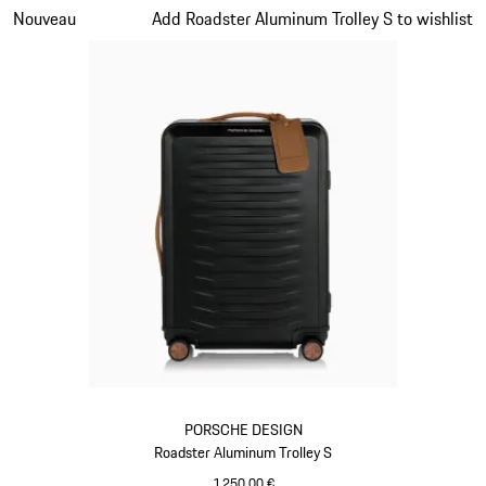
Diapositive 2 sur 7
Nouveau
Add Roadster Aluminum Trolley S to wishlist
PORSCHE DESIGN
Roadster Aluminum Trolley S
1 250,00 €