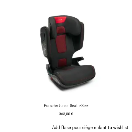
produits
Porsche Junior Seat i-Size
363,00 €
Diapositive 2 sur 7
Add Base pour siège enfant to wishlist