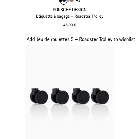
Couleur
+
2
Couleur
Couleur
Couleur
Couleur
Noir
Bleu Foncé
Gris
Cognac
PORSCHE DESIGN
Étiquette à bagage – Roadster Trolley
45,00 €
Noir
Diapositive 5 sur 7
Add Jeu de roulettes S – Roadster Trolley to wishlist