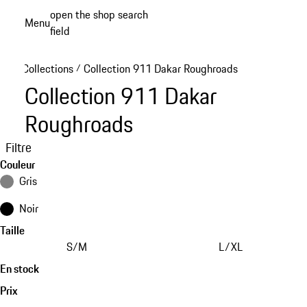
Aller
open the shop search
Menu
au
field
My sh
contenu
principal
Collections
Collection 911 Dakar Roughroads
/
Collection 911 Dakar
Roughroads
Filtre
Couleur
Gris
Noir
Taille
S/M
L/XL
En stock
Prix