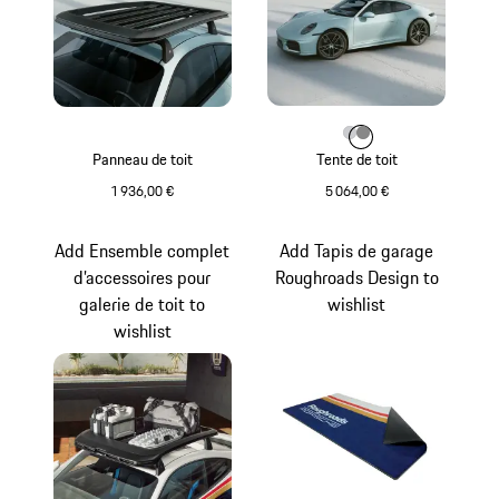
Couleur
Couleur
Couleur
Gris Clair
Gris Foncé
Panneau de toit
Tente de toit
1 936,00 €
5 064,00 €
Noir Mat
Gris Clair
Add Ensemble complet
Add Tapis de garage
d’accessoires pour
Roughroads Design to
galerie de toit to
wishlist
wishlist