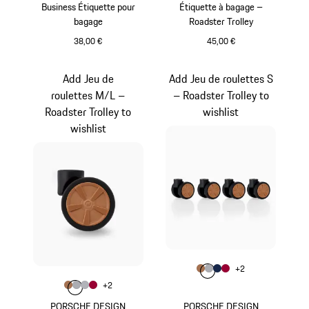
Business Étiquette pour
Étiquette à bagage –
bagage
Roadster Trolley
38,00 €
45,00 €
Noir
Cognac
Add Jeu de
Add Jeu de roulettes S
roulettes M/L –
– Roadster Trolley to
Roadster Trolley to
wishlist
wishlist
Couleur
+
2
Couleur
Couleur
Couleur
Couleur
Cognac
Gris
Bleu Foncé
Rouge Carm
Couleur
+
2
Couleur
Couleur
Couleur
Couleur
Cognac
Gris
Argent
Rouge Carmin
PORSCHE DESIGN
PORSCHE DESIGN