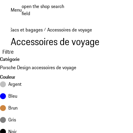
Aller
open the shop search
Menu
au
field
My sh
contenu
principal
Sacs et bagages
Accessoires de voyage
/
Accessoires de voyage
Filtre
Catégorie
Porsche Design accessoires de voyage
Couleur
Argent
Bleu
Brun
Gris
Noir