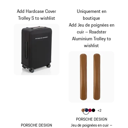
Noir
Noir
Add Hardcase Cover
Uniquement en
Trolley S to wishlist
boutique
Add Jeu de poignées en
cuir – Roadster
Aluminium Trolley to
wishlist
Couleur
+
2
Couleur
Couleur
Couleur
Couleur
Cognac
Bleu Foncé
Rouge Carmin
Noir
PORSCHE DESIGN
PORSCHE DESIGN
Jeu de poignées en cuir –