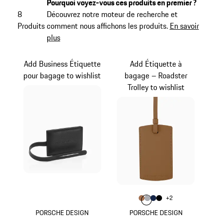
Pourquoi voyez-vous ces produits en premier ?
8
Découvrez notre moteur de recherche et
Produits
comment nous affichons les produits.
En savoir
plus
Add Business Étiquette
Add Étiquette à
pour bagage to wishlist
bagage – Roadster
Trolley to wishlist
Couleur
+
2
Couleur
Couleur
Couleur
Couleur
Cognac
Gris
Bleu Foncé
Noir
PORSCHE DESIGN
PORSCHE DESIGN