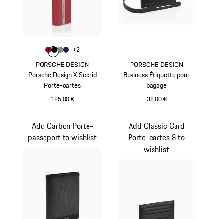
Couleur
+
2
Couleur
Couleur
Couleur
Couleur
Rouge Carmin
Noir
Anthracite
Bleu Foncé
PORSCHE DESIGN
PORSCHE DESIGN
Porsche Design X Secrid
Business Étiquette pour
Porte-cartes
bagage
125,00 €
38,00 €
Rouge Carmin
Noir
Add Carbon Porte-
Add Classic Card
passeport to wishlist
Porte-cartes 8 to
wishlist