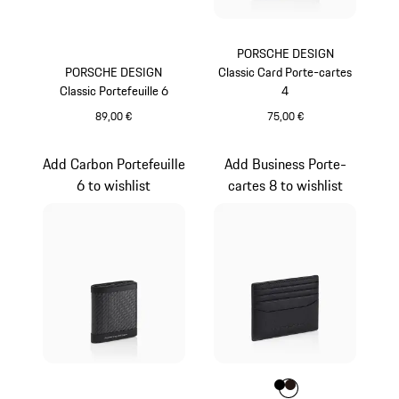
PORSCHE DESIGN
PORSCHE DESIGN
Classic Card Porte-cartes
Classic Portefeuille 6
4
89,00 €
75,00 €
Noir
Noir
Add Carbon Portefeuille
Add Business Porte-
6 to wishlist
cartes 8 to wishlist
Couleur
Couleur
Couleur
Noir
Brun Foncé