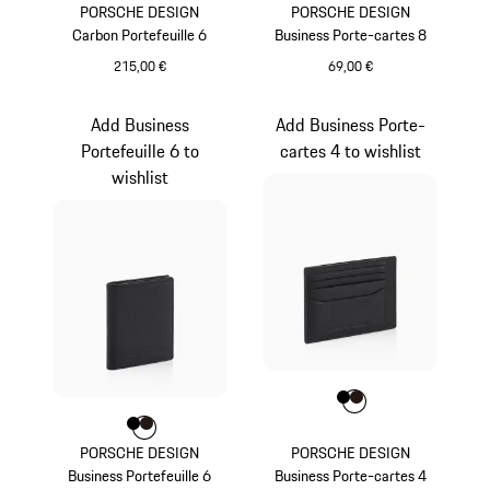
PORSCHE DESIGN
PORSCHE DESIGN
Carbon Portefeuille 6
Business Porte-cartes 8
215,00 €
69,00 €
Noir
Noir
Add Business
Add Business Porte-
Portefeuille 6 to
cartes 4 to wishlist
wishlist
Couleur
Couleur
Couleur
Noir
Brun Foncé
Couleur
Couleur
Couleur
Noir
Brun Foncé
PORSCHE DESIGN
PORSCHE DESIGN
Business Portefeuille 6
Business Porte-cartes 4