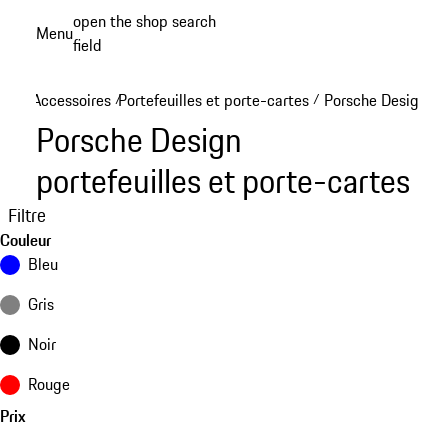
Aller
open the shop search
Menu
au
field
My sh
contenu
principal
Accessoires
Portefeuilles et porte-cartes
Porsche Design por
/
/
Porsche Design
portefeuilles et porte-cartes
Filtre
Couleur
Bleu
Gris
Noir
Rouge
Prix