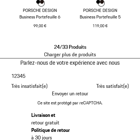
Couleur
Couleur
Couleur
Noir
Brun Foncé
Couleur
Couleur
Couleur
Noir
Brun Foncé
PORSCHE DESIGN
PORSCHE DESIGN
Business Portefeuille 6
Business Portefeuille 5
99,00 €
119,00 €
Noir
Noir
24/33 Produits
Charger plus de produits
Parlez-nous de votre expérience avec nous
1
2
3
4
5
Très insatisfait(e)
Très satisfait(e)
Envoyer un retour
Ce site est protégé par reCAPTCHA.
Livraison et
retour gratuit
Politique de retour
à 30 jours