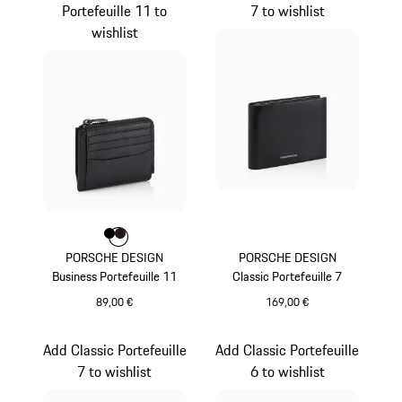
Portefeuille 11 to
7 to wishlist
wishlist
Couleur
Couleur
Couleur
Noir
Brun Foncé
PORSCHE DESIGN
PORSCHE DESIGN
Business Portefeuille 11
Classic Portefeuille 7
89,00 €
169,00 €
Noir
Noir
Add Classic Portefeuille
Add Classic Portefeuille
7 to wishlist
6 to wishlist