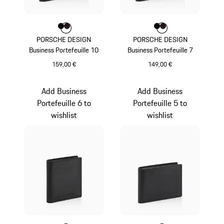
Couleur
Couleur
Couleur
Noir
Brun Foncé
Couleur
Couleur
Couleur
Noir
Brun Foncé
PORSCHE DESIGN
PORSCHE DESIGN
Business Portefeuille 10
Business Portefeuille 7
159,00 €
149,00 €
Noir
Noir
Add Business
Add Business
Portefeuille 6 to
Portefeuille 5 to
wishlist
wishlist