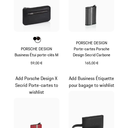
Couleur
Couleur
Couleur
Noir
Brun Foncé
PORSCHE DESIGN
PORSCHE DESIGN
Porte-cartes Porsche
Business Étui porte-clés M
Design Secrid Carbone
59,00 €
165,00 €
Noir
Noir
Add Porsche Design X
Add Business Étiquette
Secrid Porte-cartes to
pour bagage to wishlist
wishlist