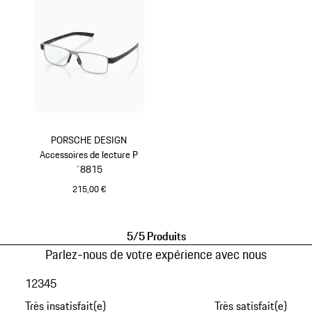
PORSCHE DESIGN
Accessoires de lecture P
´8815
215,00 €
Gris
5/5 Produits
Parlez-nous de votre expérience avec nous
1
2
3
4
5
Très insatisfait(e)
Très satisfait(e)