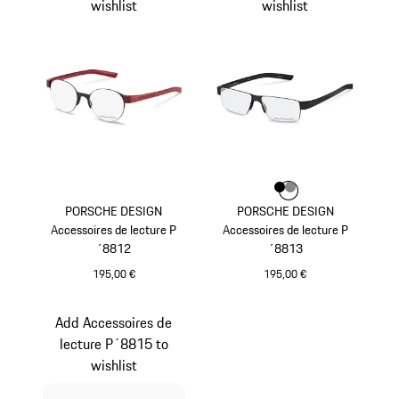
wishlist
wishlist
Couleur
Couleur
Couleur
Noir
Gris Foncé
PORSCHE DESIGN
PORSCHE DESIGN
Accessoires de lecture P
Accessoires de lecture P
´8812
´8813
195,00 €
195,00 €
Noir
Noir
Add Accessoires de
lecture P´8815 to
wishlist