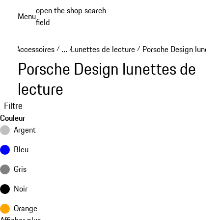
Aller
open the shop search
Menu
au
field
My sh
contenu
principal
Accessoires
…
Lunettes de lecture
Porsche Design lunettes
/
/
/
Reveal collapsed breadcrumb items
Porsche Design lunettes de
lecture
Filtre
Couleur
Argent
Bleu
Gris
Noir
Orange
Afficher plus