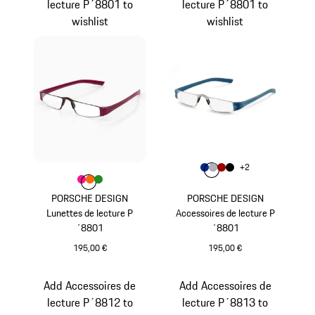
lecture P´8801 to
lecture P´8801 to
wishlist
wishlist
Couleur
+
2
Couleur
Couleur
Couleur
Couleur
Bleu
Argent
Rouge Impulsi
Noir
Couleur
Couleur
Couleur
Couleur
Pink
orange
Vert
PORSCHE DESIGN
PORSCHE DESIGN
Lunettes de lecture P
Accessoires de lecture P
´8801
´8801
195,00 €
195,00 €
Pink
Bleu
Add Accessoires de
Add Accessoires de
lecture P´8812 to
lecture P´8813 to