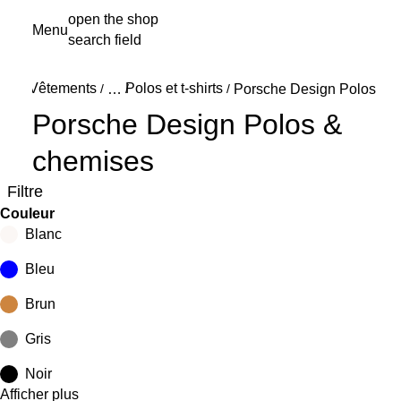
Aller
open the shop
Menu
au
search field
My s
contenu
principal
Vêtements
Polos et t-shirts
/
…
/
/
Porsche Design Polos & 
Reveal collapsed breadcrumb items
Porsche Design Polos &
chemises
Filtre
Couleur
Blanc
Bleu
Brun
Gris
Noir
Afficher plus