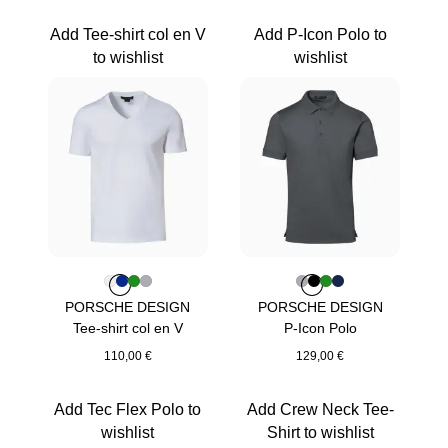
Magenta
Magenta
Add Tee-shirt col en V
Add P-Icon Polo to
to wishlist
wishlist
Couleur
Couleur
Couleur
Couleur
Couleur
Blanc
Bleu
Vert
Gris
Couleur
Couleur
Couleur
Couleur
Couleur
Gris
Noir Jeet
Vert
Bleu Fo
PORSCHE DESIGN
PORSCHE DESIGN
Tee-shirt col en V
P-Icon Polo
110,00 €
129,00 €
Blanc
Gris
Add Tec Flex Polo to
Add Crew Neck Tee-
wishlist
Shirt to wishlist