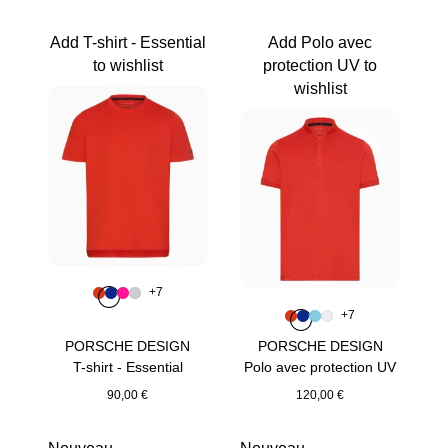
Add T-shirt - Essential
Add Polo avec
to wishlist
protection UV to
wishlist
Couleur
+
7
Couleur
Couleur
Couleur
Couleur
Orange Fusion
Bleu
Pink
Gris Clair
Couleur
+
7
Couleur
Couleur
Couleur
Couleur
Orange Fusion
Bleu
Bleu Clair
Blanc
PORSCHE DESIGN
PORSCHE DESIGN
T-shirt - Essential
Polo avec protection UV
90,00 €
120,00 €
Orange Fusion
Orange Fusion