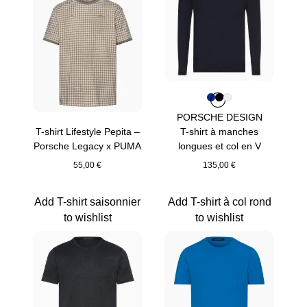
Couleur
Couleur
Couleur
Couleur
Bleu
Noir
Blanc
PORSCHE DESIGN
T-shirt Lifestyle Pepita –
T-shirt à manches
Porsche Legacy x PUMA
longues et col en V
55,00 €
135,00 €
Gris Pierre
Bleu
Add T-shirt saisonnier
Add T-shirt à col rond
to wishlist
to wishlist