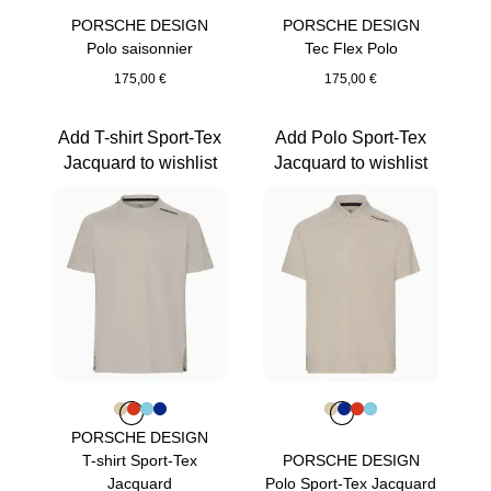
PORSCHE DESIGN
PORSCHE DESIGN
Polo saisonnier
Tec Flex Polo
175,00 €
175,00 €
Noir Jeet
Bleu Miami
Add T-shirt Sport-Tex
Add Polo Sport-Tex
Jacquard to wishlist
Jacquard to wishlist
Couleur
Couleur
Couleur
Couleur
Couleur
Beige
Orange Fusion
Bleu Clair
Bleu
Couleur
Couleur
Couleur
Couleur
Couleur
Beige
Bleu
Orange Fu
Bleu Clai
PORSCHE DESIGN
T-shirt Sport-Tex
PORSCHE DESIGN
Jacquard
Polo Sport-Tex Jacquard