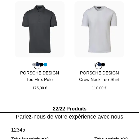
Couleur
Couleur
Couleur
Couleur
Couleur
Gris
Bleu Foncé
Noir Jeet
Bleu Miami
Couleur
Couleur
Couleur
Couleur
Blanc
Bleu Foncé
Noir Jeet
PORSCHE DESIGN
PORSCHE DESIGN
Tec Flex Polo
Crew Neck Tee-Shirt
175,00 €
110,00 €
Gris
Blanc
22/22 Produits
Parlez-nous de votre expérience avec nous
1
2
3
4
5