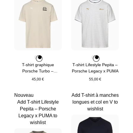
Couleur
Couleur
Couleur
Blanc
Noir
Couleur
Couleur
Couleur
Blanc
Noir
T-shirt graphique
T-shirt Lifestyle Pepita –
Porsche Turbo –
Porsche Legacy x PUMA
Porsche Legacy x PUMA
45,00 €
55,00 €
Blanc
Blanc
Nouveau
Add T-shirt à manches
Add T-shirt Lifestyle
longues et col en V to
Pepita – Porsche
wishlist
Legacy x PUMA to
wishlist