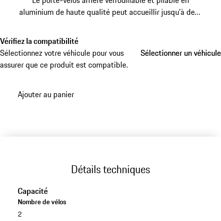
Le porte-vélos arrière verrouillable et pliable en
aluminium de haute qualité peut accueillir jusqu'à deux
vélos.
Vérifiez la compatibilité
Sélectionnez votre véhicule pour vous
Sélectionner un véhicule
Sélectionner un véhicule
assurer que ce produit est compatible.
Ajouter au panier
Détails techniques
Capacité
Nombre de vélos
2