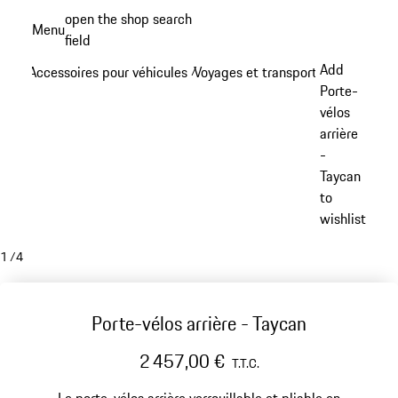
Aller
open the shop search
Menu
au
field
My sh
contenu
Add
Accessoires pour véhicules
Voyages et transports
/
/
principal
Porte-
vélos
arrière
-
Taycan
to
wishlist
1
/
4
Porte-vélos arrière - Taycan
2 457,00 €
T.T.C.