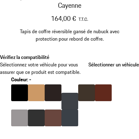
Cayenne
164,00 €
T.T.C.
Tapis de coffre réversible gansé de nubuck avec
protection pour rebord de coffre.
Vérifiez la compatibilité
Sélectionnez votre véhicule pour vous
Sélectionner un véhicule
Sélectionner un véhicule
assurer que ce produit est compatible.
Couleur
:
-
sauter
les
Couleur
Couleur
Noir
Couleur
Beige Luxor
Expresso
Couleur
Couleur
Brun Selle
Terre d'Ombr
variantes
(Couleur)
Couleur
Couleur
Gris Platine
Couleur
Gris Quartz
Couleur
Couleur
Brun Truffe
Gris Ardoise
Bleu Graphite
retour