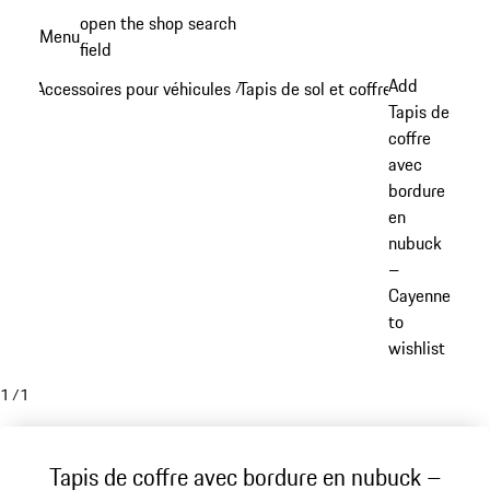
Aller
open the shop search
Menu
au
field
My sh
contenu
Add
Accessoires pour véhicules
Tapis de sol et coffre à bagages
/
/
principal
Tapis de
coffre
avec
bordure
en
nubuck
–
Cayenne
to
wishlist
1
/
1
Tapis de coffre avec bordure en nubuck –