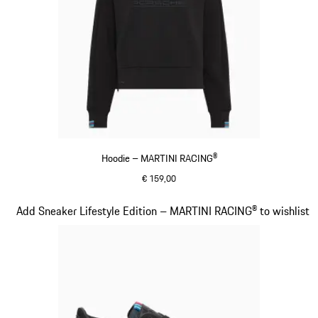
Hoodie – MARTINI RACING®
€ 159,00
zwart
Dia 14 van 20
Add Sneaker Lifestyle Edition – MARTINI RACING® to wishlist