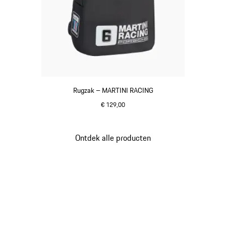
Rugzak – MARTINI RACING
€ 129,00
zwart
Ontdek alle producten
Ga
terug
naar
het
begin
van
de