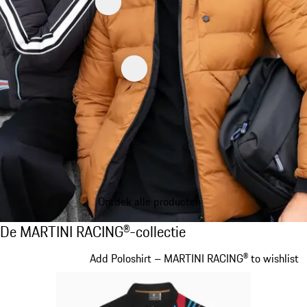
Ontdek alle producten
De MARTINI RACING®-collectie
De MARTINI RACING®-collectie
Dia 1 van 20
Add Poloshirt – MARTINI RACING® to wishlist