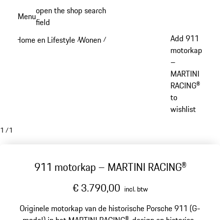
Spring
open the shop search
Menu
naar
field
My sh
de
Add 911
Home en Lifestyle
Wonen
/
/
hoofdinhoud
motorkap
–
MARTINI
RACING®
to
wishlist
1
/
1
911 motorkap – MARTINI RACING®
€ 3.790,00
incl. btw
Originele motorkap van de historische Porsche 911 (G-