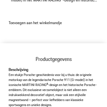
model) in het MARTINI RACING®-design en historisch
Porsche-embleem. Productie op bestelling. De levering
kan tot 12 weken duren.
Toevoegen aan het winkelmandje
Productgegevens
Beschrijving
Een stukje Porsche-geschiedenis voor bij u thuis: de originele
motorkap van de legendarische Porsche 911 (G-model) in het
iconische MARTINI RACING®-design en het historische Porsche-
embleem. Dit exclusieve verzamelobject is niet alleen een
indrukwekkend decoratief object, maar ook een stijlvolle
magneetwand – perfect voor liefhebbers van klassieke
sportwagens en unieke designs.