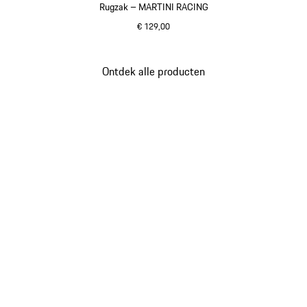
Rugzak – MARTINI RACING
€ 129,00
zwart
Ontdek alle producten
Ga
terug
naar
het
begin
van
de
productgalerij