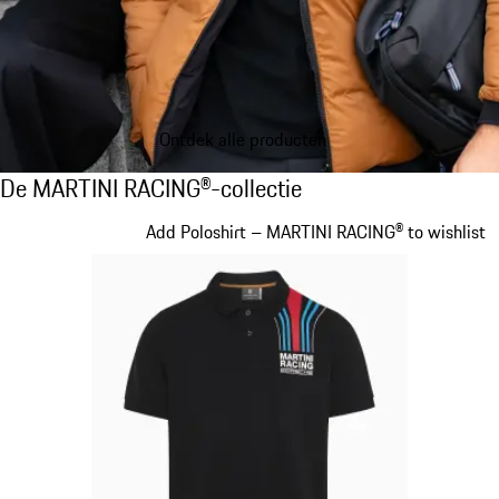
Ontdek alle producten
De MARTINI RACING®-collectie
De MARTINI RACING®-collectie
Dia 1 van 20
Add Poloshirt – MARTINI RACING® to wishlist