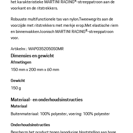
het karakteristieke MARTINI RACING®-streeppatroon aan de
voorkant en de ritstrekkers.
Robuuste multifunctionele tas van nylon.
Tweewegrits aan de
voorzijde met ritstrekkers met merkje erop.
Met elastische riem
en binnenvakken.
Iconisch MARTINI RACING®-streeppatroon
voor.
Artikelnr.:
WAP0352050S0MR
Dimensies en gewicht
Afmetingen
150 mm x 200 mm x 60 mm
Gewicht
150 g
Materiaal- en onderhoudsinstructies
Materiaal
Buitenmateriaal: 100% polyester, voering: 100% polyester
Onderhoudsinstructies
Bescherm het product tegen langdurige blootstelling aan hoge