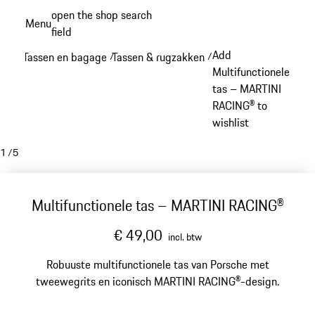
Spring
open the shop search
Menu
naar
field
My sh
de
Add
Tassen en bagage
Tassen & rugzakken
/
/
hoofdinhoud
Multifunctionele
tas – MARTINI
RACING® to
wishlist
1
/
5
Multifunctionele tas – MARTINI RACING®
€ 49,00
incl. btw
Robuuste multifunctionele tas van Porsche met
tweewegrits en iconisch MARTINI RACING®-design.