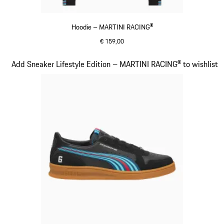
Hoodie – MARTINI RACING®
€ 159,00
zwart
Dia 14 van 20
Add Sneaker Lifestyle Edition – MARTINI RACING® to wishlist