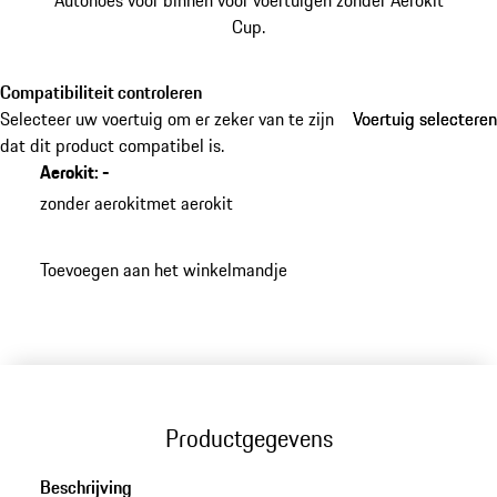
Autohoes voor binnen voor voertuigen zonder Aerokit
Cup.
Compatibiliteit controleren
Selecteer uw voertuig om er zeker van te zijn
Voertuig selecteren
Voertuig selecteren
dat dit product compatibel is.
Aerokit
:
-
zonder aerokit
met aerokit
Toevoegen aan het winkelmandje
Productgegevens
Beschrijving