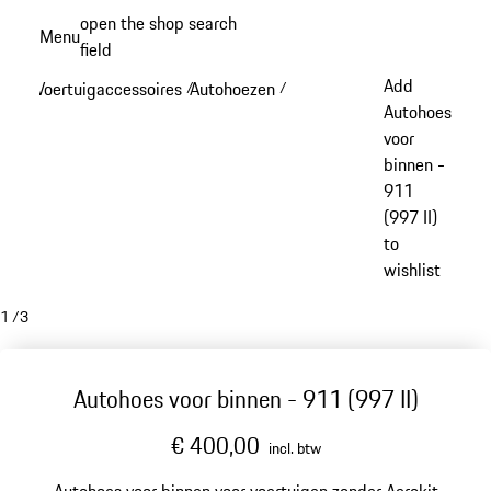
Spring
open the shop search
Menu
naar
field
My sh
de
Add
Voertuigaccessoires
Autohoezen
/
/
hoofdinhoud
Autohoes
voor
binnen -
911
(997 II)
to
wishlist
1
/
3
Autohoes voor binnen - 911 (997 II)
€ 400,00
incl. btw