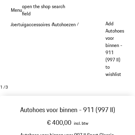
Spring
open the shop search
Menu
naar
field
My sh
de
Add
Voertuigaccessoires
Autohoezen
/
/
hoofdinhoud
Autohoes
voor
binnen -
911
(997 II)
to
wishlist
1
/
3
Autohoes voor binnen - 911 (997 II)
€ 400,00
incl. btw