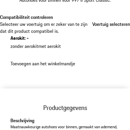
Autohoes voor binnen voor 997 II Sport Classic.
Compatibiliteit controleren
Selecteer uw voertuig om er zeker van te zijn
Voertuig selecteren
Voertuig selecteren
dat dit product compatibel is.
Aerokit
:
-
zonder aerokit
met aerokit
Toevoegen aan het winkelmandje
Productgegevens
Beschrijving
Maatnauwkeurige autohoes voor binnen, gemaakt van ademend,