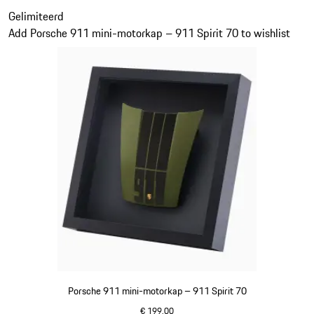
Dia 11 van 20
Gelimiteerd
Add Porsche 911 mini-motorkap – 911 Spirit 70 to wishlist
Porsche 911 mini-motorkap – 911 Spirit 70
€ 199,00