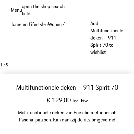
Spring
open the shop search
Menu
naar
field
My sh
de
Add
Home en Lifestyle
Wonen
/
/
hoofdinhoud
Multifunctionele
deken – 911
Spirit 70 to
wishlist
1
/
5
Multifunctionele deken – 911 Spirit 70
€ 129,00
incl. btw
Multifunctionele deken van Porsche met iconisch
Pascha-patroon. Kan dankzij de rits omgevormd
worden tot kussen.