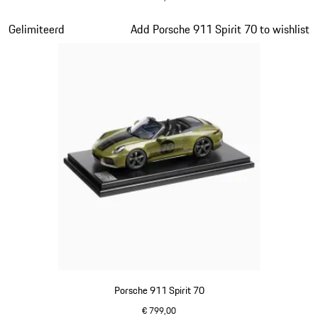
olivegreen
Dia 12 van 20
Gelimiteerd
Add Porsche 911 Spirit 70 to wishlist
Porsche 911 Spirit 70
€ 799,00