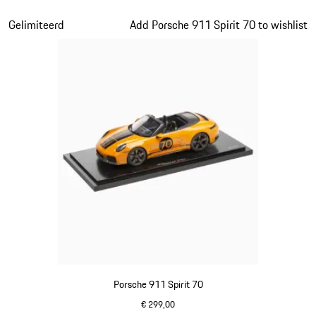
olivegreen
Dia 13 van 20
Gelimiteerd
Add Porsche 911 Spirit 70 to wishlist
Porsche 911 Spirit 70
€ 299,00