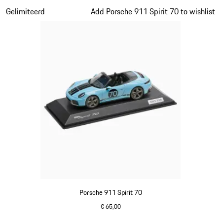
Dia 15 van 20
Gelimiteerd
Add Porsche 911 Spirit 70 to wishlist
Porsche 911 Spirit 70
€ 65,00
meissenblauw