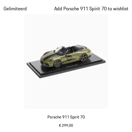
signaloranje
Dia 14 van 20
Gelimiteerd
Add Porsche 911 Spirit 70 to wishlist
Porsche 911 Spirit 70
€ 299,00
olivegreen