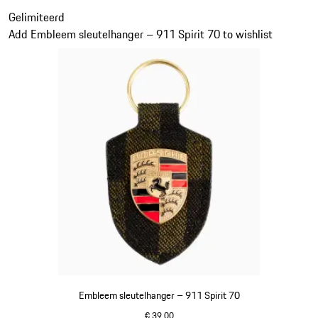
Dia 7 van 20
Gelimiteerd
Add Embleem sleutelhanger – 911 Spirit 70 to wishlist
Embleem sleutelhanger – 911 Spirit 70
€ 39,00