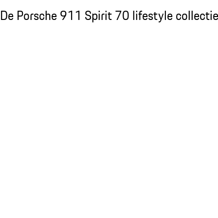
De Porsche 911 Spirit 70 lifestyle collectie
De Porsche 911 Spirit 70 lifestyle collecti
Dia 1 van 20