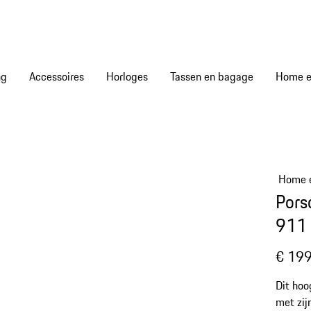
ng
Accessoires
Horloges
Tassen en bagage
Home en
Home e
Pors
911 
€ 199
Dit ho
met zijn