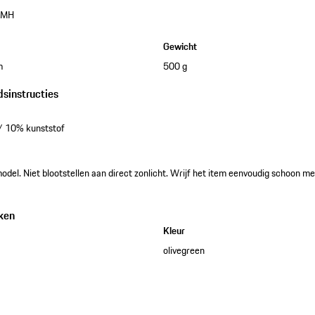
0MH
Gewicht
m
500 g
dsinstructies
/ 10% kunststof
odel. Niet blootstellen aan direct zonlicht. Wrijf het item eenvoudig schoon me
ken
Kleur
olivegreen