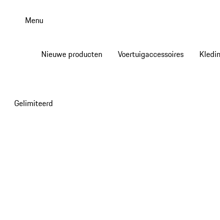
Spring
naar
Menu
de
hoofdinhoud
Nieuwe producten
Voertuigaccessoires
Kledi
Gelimiteerd