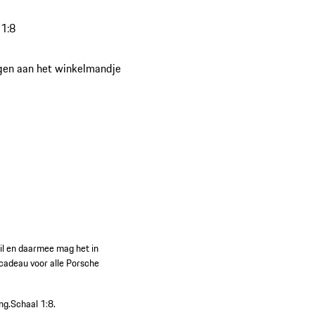
lleerde DieCast-productie – een bijzonder
unt voor echte Porsche-liefhebbers en
1:8
laars.
gen aan het winkelmandje
ail en daarmee mag het in
cadeau voor alle Porsche
ng.
Schaal 1:8.