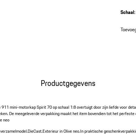
gedetai
hoogtep
Schaal
:
verzame
Toevoe
Productgegevens
 911 mini-motorkap Spirit 70 op schaal 1:8 overtuigt door zijn liefde voor det
reken. De meegeleverde verpakking maakt het item bovendien tot het perfecte 
ve neo
 verzamelmodel.
DieCast.
Exterieur in Olive neo.
In praktische geschenkverpakki