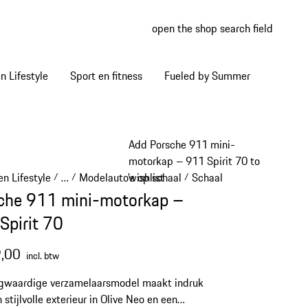
open the shop search field
My wish
My shop
 Lifestyle
Sport en fitness
Fueled by Summer
Add Porsche 911 mini-
motorkap – 911 Spirit 70 to
n Lifestyle
…
Modelauto's op schaal
Schaal 1:8
wishlist
/
/
/
/
Reveal collapsed breadcrumb items
che 911 mini-motorkap –
Spirit 70
,00
incl. btw
ogwaardige verzamelaarsmodel maakt indruk
 stijlvolle exterieur in Olive Neo en een