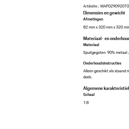
Artikelnr.:
WAP0290920T
Dimensies en gewicht
Afmetingen
82 mm x 320 mm x 320 m
Materiaal- en onderhou
Materiaal
Spuitgegoten: 90% metaal 
Onderhoudsinstructies
Alleen geschikt als staand m
doek.
Algemene karakteristie
Schaal
1:8
Bekijk de collectie