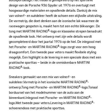
autosportdesign. Het model is geïnspireerd op het sportieve
design van de Porsche 936 Spyder uit 1976 en overtuigt met
hoogwaardige materialen en opvallende details. Dankzij de mix
van volnerf- en suèdeleer heeft de schoen een stijlvolle uitstraling.
De vormstrip, die doet denken aan de iconische lak waarmee de
racewagen gespoten is, maakt hem tot een echte blikvanger. De
tong met MARTINI RACING®-logo en klassieke strepen benadrukt
de opvallende look. Het ontwerp met zijn vele details wordt
gecompleteerd door het jaartal 1976 op de hiel. De inlegzool met
het Porsche- en MARTINI RACING®-logo zorgt voor een hoog
draagcomfort. Een tweede paar veters maakt flexibele styling
mogelijk. Een highlight is de levering in een speciale doos met een
praktische sporttas – beide in de onmiskenbare MARTINI
RACING®-look.
Sneakers gemaakt van een mix van volnerf- en
suèdeleer.
Vormstrip in het iconische MARTINI RACING®-
ontwerp.
Tong met Porsche- en MARTINI RACING®-logo.
Tonaal
borduursel van het modelnummer van de auto aan de
binnenkant.
Inlegzool met Porsche- en MARTINI RACING®-
logo.
Met tweede paar veters.
Levering in MARTINI RACING®-
schoenendoos met praktische sporttas.