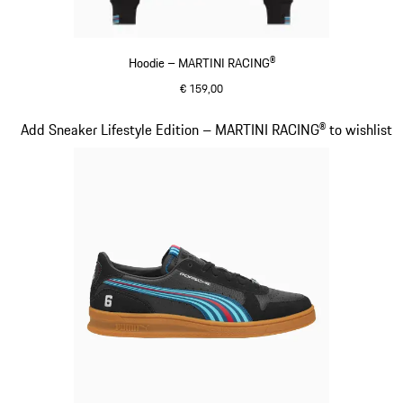
Hoodie – MARTINI RACING®
€ 159,00
zwart
Dia 14 van 20
Add Sneaker Lifestyle Edition – MARTINI RACING® to wishlist