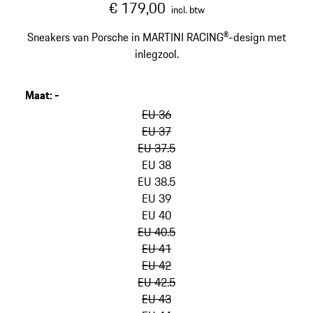
€ 179,00
incl. btw
Sneakers van Porsche in MARTINI RACING®-design met
inlegzool.
Maat
:
-
varianten
overslaan
EU 36
(Maat)
EU 37
EU 37.5
EU 38
EU 38.5
EU 39
EU 40
EU 40.5
EU 41
EU 42
EU 42.5
EU 43