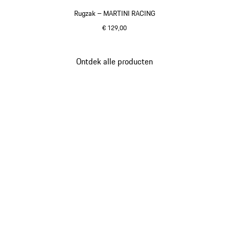
Rugzak – MARTINI RACING
€ 129,00
zwart
Ontdek alle producten
Ga
terug
naar
het
begin
van
de
productgalerij