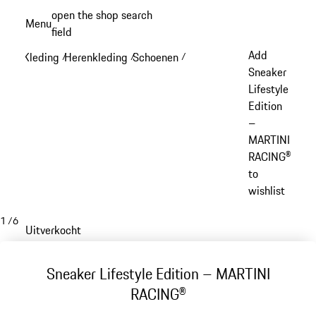
Spring
open the shop search
Menu
naar
field
My sh
de
Add
Kleding
Herenkleding
Schoenen
/
/
/
hoofdinhoud
Sneaker
Lifestyle
Edition
–
MARTINI
RACING®
to
wishlist
1
/
6
Uitverkocht
Sneaker Lifestyle Edition – MARTINI
RACING®