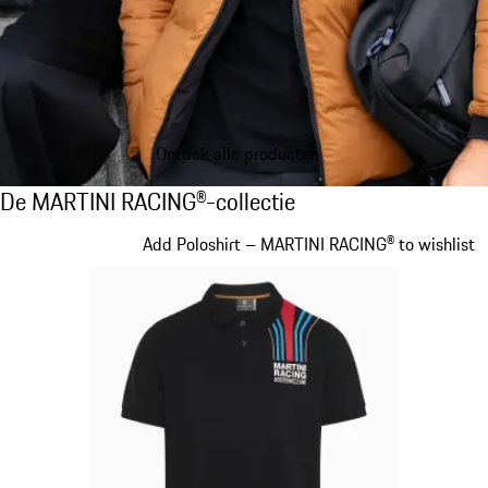
Ontdek alle producten
De MARTINI RACING®-collectie
De MARTINI RACING®-collectie
Dia 1 van 20
Add Poloshirt – MARTINI RACING® to wishlist