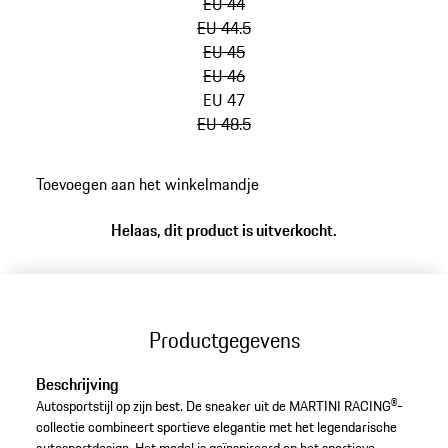
EU 44
EU 44.5
EU 45
EU 46
EU 47
EU 48.5
ga
Toevoegen aan het winkelmandje
terug
naar
Helaas, dit product is uitverkocht.
varianten
(Maat)
Productgegevens
Beschrijving
Autosportstijl op zijn best. De sneaker uit de MARTINI RACING®-
collectie combineert sportieve elegantie met het legendarische