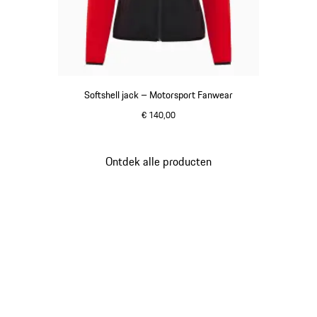
Softshell jack – Motorsport Fanwear
€ 140,00
zwart
Ontdek alle producten
Ga
terug
naar
het
begin
van
de
productgalerij