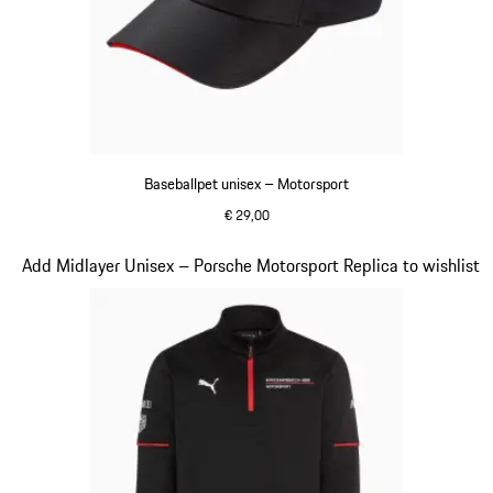
Baseballpet unisex – Motorsport
€ 29,00
zwart
Dia 4 van 20
Add Midlayer Unisex – Porsche Motorsport Replica to wishlist