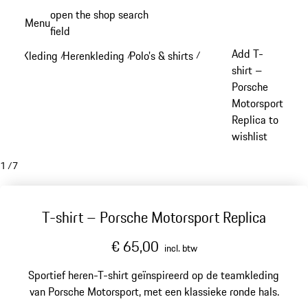
Spring
open the shop search
Menu
naar
field
My sh
de
Add T-
Kleding
Herenkleding
Polo's & shirts
/
/
/
hoofdinhoud
shirt –
Porsche
Motorsport
Replica to
wishlist
1
/
7
T-shirt – Porsche Motorsport Replica
€ 65,00
incl. btw
Sportief heren-T-shirt geïnspireerd op de teamkleding
van Porsche Motorsport, met een klassieke ronde hals.