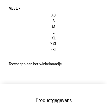
Maat
:
-
varianten
overslaan
XS
(Maat)
S
M
L
XL
XXL
3XL
ga
Toevoegen aan het winkelmandje
terug
naar
varianten
(Maat)
Productgegevens