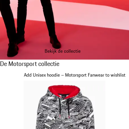
Bekijk de collectie
De Motorsport collectie
De Motorsport collectie
Dia 1 van 20
Add Unisex hoodie – Motorsport Fanwear to wishlist