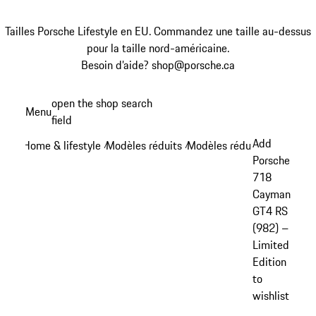
Tailles Porsche Lifestyle en EU. Commandez une taille au-dessus
pour la taille nord-américaine.
Besoin d’aide? shop@porsche.ca
Aller
open the shop search
Menu
au
field
My sh
contenu
Add
Home & lifestyle
Modèles réduits
Modèles réduits 718
/
/
/
principal
Porsche
718
Cayman
GT4 RS
(982) –
Limited
Edition
to
wishlist