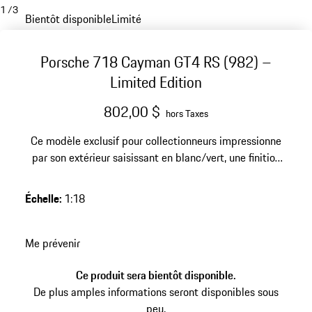
1
/
3
Bientôt disponible
Limité
Porsche 718 Cayman GT4 RS (982) –
Limited Edition
802,00 $
hors Taxes
Ce modèle exclusif pour collectionneurs impressionne
par son extérieur saisissant en blanc/vert, une finition
résine de haute qualité et une édition limitée de 718
pièces – un point fort sportif et élégant pour toute
Échelle
:
1:18
collection Porsche exigeante.
Me prévenir
Ce produit sera bientôt disponible.
De plus amples informations seront disponibles sous
peu.