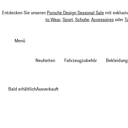
Entdecken Sie unseren
Porsche Design Seasonal Sale
mit exklusi
to Wear
,
Sport
,
Schuhe
,
Accessoires
oder
T
Zum
Hauptinhalt
Menü
springen
Neuheiten
Fahrzeugzubehör
Bekleidung
Bald erhältlich
Ausverkauft