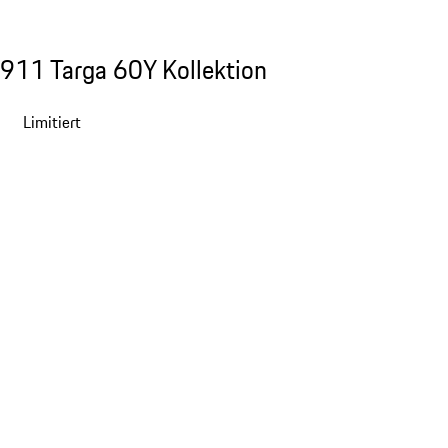
Zur Kollektion
911 Targa 60Y Kollektion
911 Targa 60Y Kollektion
Slide 1 von 20
Limitiert