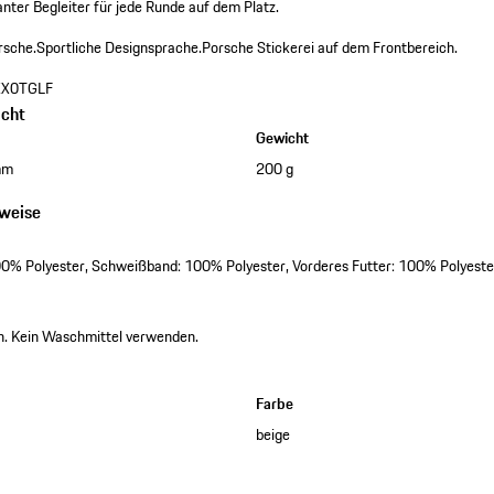
nter Begleiter für jede Runde auf dem Platz.
rsche.
Sportliche Designsprache.
Porsche Stickerei auf dem Frontbereich.
X0TGLF
cht
Gewicht
mm
200 g
nweise
00% Polyester, Schweißband: 100% Polyester, Vorderes Futter: 100% Polyeste
n. Kein Waschmittel verwenden.
Farbe
beige