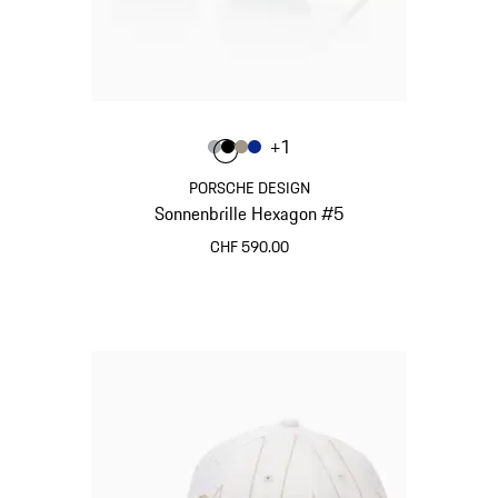
Farbe
+
1
Farbe
Farbe
Farbe
Farbe
grau
schwarz
palladiummetallic
blau
PORSCHE DESIGN
Sonnenbrille Hexagon #5
CHF 590.00
grau