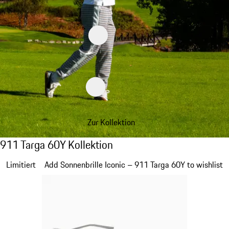
Zur Kollektion
911 Targa 60Y Kollektion
911 Targa 60Y Kollektion
Slide 1 von 20
Limitiert
Add Sonnenbrille Iconic – 911 Targa 60Y to wishlist