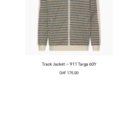
Track Jacket – 911 Targa 60Y
CHF 175.00
weiß
Gehe
zurück
an
den
Anfang
der
Produktgalerie