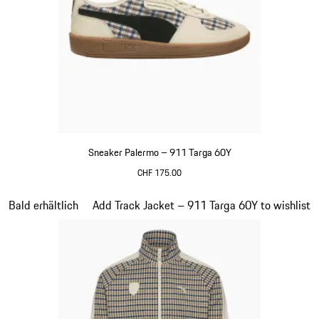
Sneaker Palermo – 911 Targa 60Y
CHF 175.00
weiß
Slide 20 von 20
Bald erhältlich
Add Track Jacket – 911 Targa 60Y to wishlist