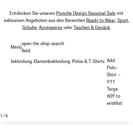
Entdecken Sie unseren
Porsche Design Seasonal Sale
mit
exklusiven Angeboten aus den Bereichen
Ready to Wear
,
Sport
,
Schuhe
,
Accessoires
oder
Taschen & Gepäck
.
Zum
open the shop search
Menü
Hauptinhalt
field
My sh
springen
Add
Bekleidung
Damenbekleidung
Polos & T-Shirts - Damen
/
/
/
Polo-
Shirt –
911
Targa
60Y to
wishlist
1
/
5