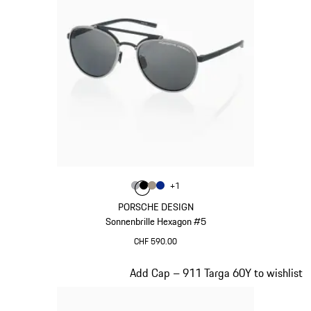
Farbe
+
1
Farbe
Farbe
Farbe
grau
Farbe
schwarz
palladiummetallic
blau
PORSCHE DESIGN
Sonnenbrille Hexagon #5
CHF 590.00
grau
Slide 3 von 20
Add Cap – 911 Targa 60Y to wishlist