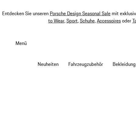
Entdecken Sie unseren
Porsche Design Seasonal Sale
mit exklusi
to Wear
,
Sport
,
Schuhe
,
Accessoires
oder
T
Zum
Hauptinhalt
Menü
springen
Neuheiten
Fahrzeugzubehör
Bekleidung