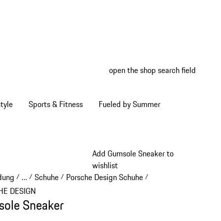
open the shop search field
My wish
My shop
tyle
Sports & Fitness
Fueled by Summer
Add Gumsole Sneaker to
wishlist
dung
…
Schuhe
Porsche Design Schuhe
/
/
/
/
Reveal collapsed breadcrumb items
HE DESIGN
ole Sneaker