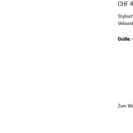
CHF 
Stylisc
Velours
Gummiso
Größe
:
zurück
Zum Wa
zu
Variant
(Größe)