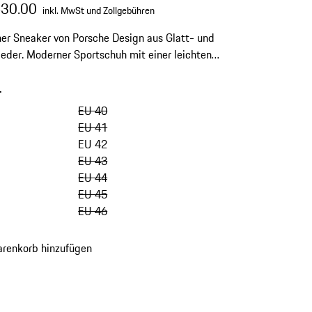
430.00
inkl. MwSt und Zollgebühren
her Sneaker von Porsche Design aus Glatt- und
leder. Moderner Sportschuh mit einer leichten
hle. Made in Italy.
-
Varianten
überspringen
EU 40
(Größe)
EU 41
EU 42
EU 43
EU 44
EU 45
EU 46
renkorb hinzufügen
en