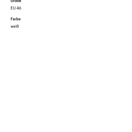
Größe
EU 46
Farbe
weiß