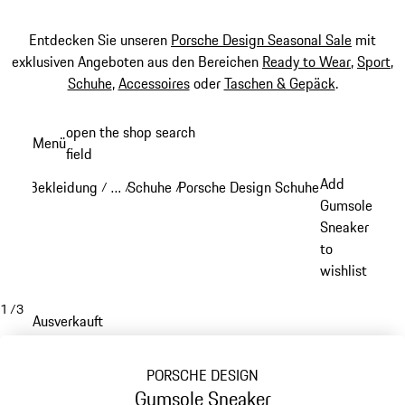
Entdecken Sie unseren
Porsche Design Seasonal Sale
mit
exklusiven Angeboten aus den Bereichen
Ready to Wear
,
Sport
,
Schuhe
,
Accessoires
oder
Taschen & Gepäck
.
Zum
open the shop search
Menü
Hauptinhalt
field
My sh
springen
Add
Bekleidung
…
Schuhe
Porsche Design Schuhe
/
/
/
/
Reveal collapsed breadcrumb items
Gumsole
Sneaker
to
wishlist
1
/
3
Ausverkauft
PORSCHE DESIGN
Gumsole Sneaker