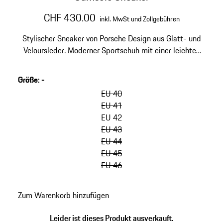
CHF 430.00
inkl. MwSt und Zollgebühren
Stylischer Sneaker von Porsche Design aus Glatt- und
Veloursleder. Moderner Sportschuh mit einer leichten
Gummisohle. Made in Italy.
Größe
:
-
Varianten
überspringen
EU 40
(Größe)
EU 41
EU 42
EU 43
EU 44
EU 45
EU 46
zurück
Zum Warenkorb hinzufügen
zu
Varianten
Leider ist dieses Produkt ausverkauft.
(Größe)