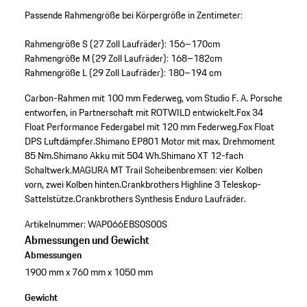
Passende Rahmengröße bei Körpergröße in Zentimeter:
Rahmengröße S (27 Zoll Laufräder): 156–170cm
Rahmengröße M (29 Zoll Laufräder): 168–182cm
Rahmengröße L (29 Zoll Laufräder): 180–194 cm
Carbon-Rahmen mit 100 mm Federweg, vom Studio F. A. Porsche
entworfen, in Partnerschaft mit ROTWILD entwickelt.
Fox 34
Float Performance Federgabel mit 120 mm Federweg.
Fox Float
DPS Luftdämpfer.
Shimano EP801 Motor mit max. Drehmoment
85 Nm.
Shimano Akku mit 504 Wh.
Shimano XT 12-fach
Schaltwerk.
MAGURA MT Trail Scheibenbremsen: vier Kolben
vorn, zwei Kolben hinten.
Crankbrothers Highline 3 Teleskop-
Sattelstütze.
Crankbrothers Synthesis Enduro Laufräder.
Artikelnummer:
WAP066EBS0S00S
Abmessungen und Gewicht
Abmessungen
1900 mm x 760 mm x 1050 mm
Gewicht