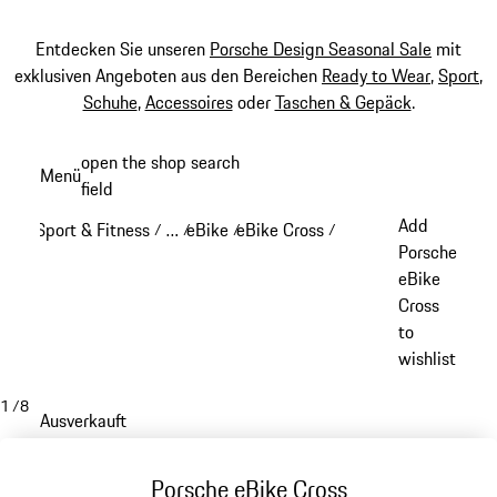
Entdecken Sie unseren
Porsche Design Seasonal Sale
mit
exklusiven Angeboten aus den Bereichen
Ready to Wear
,
Sport
,
Schuhe
,
Accessoires
oder
Taschen & Gepäck
.
Zum
open the shop search
Menü
Hauptinhalt
field
My sh
springen
Add
Sport & Fitness
…
eBike
eBike Cross
/
/
/
/
Reveal collapsed breadcrumb items
Porsche
eBike
Cross
to
wishlist
1
/
8
Ausverkauft
Porsche eBike Cross