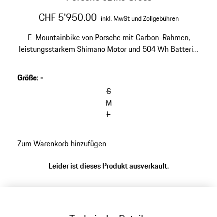
CHF 5'950.00
inkl. MwSt und Zollgebühren
E-Mountainbike von Porsche mit Carbon-Rahmen,
leistungsstarkem Shimano Motor und 504 Wh Batterie.
In Zusammenarbeit mit ROTWILD entwickelt,
Rahmendesign von Studio F. A. Porsche.
Größe
:
-
Produktspezifikation kann von Abbildung abweichen.
S
M
L
Zum Warenkorb hinzufügen
Leider ist dieses Produkt ausverkauft.