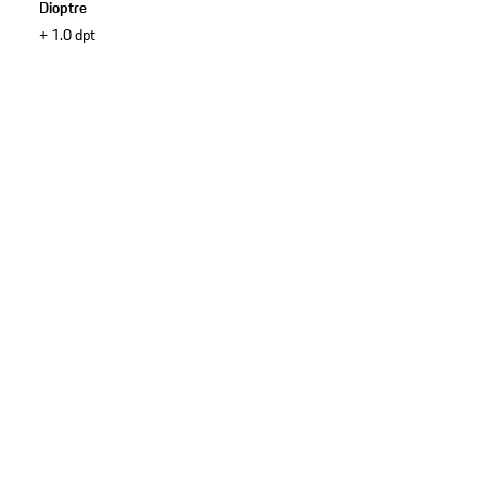
Dioptre
+ 1.0 dpt