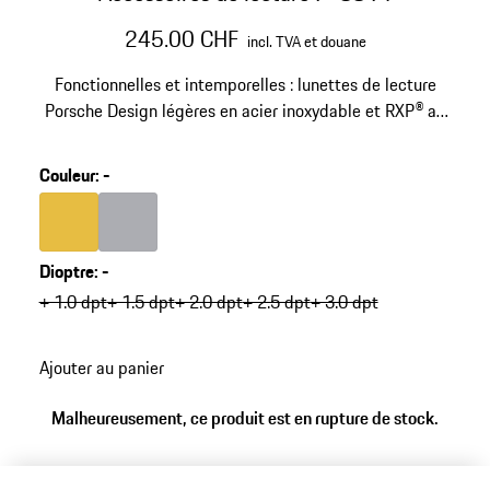
245.00 CHF
incl. TVA et douane
Fonctionnelles et intemporelles : lunettes de lecture
Porsche Design légères en acier inoxydable et RXP® au
design épuré mais affirmé. Verres antireflets pour un
confort de lecture maximal.
Couleur
:
-
Couleur
Couleur
Or
Gris
Dioptre
:
-
+ 1.0 dpt
+ 1.5 dpt
+ 2.0 dpt
+ 2.5 dpt
+ 3.0 dpt
Ajouter au panier
Malheureusement, ce produit est en rupture de stock.