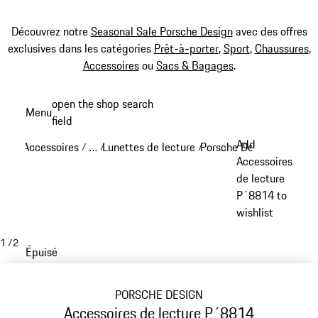
Découvrez notre
Seasonal Sale Porsche Design
avec des offres
exclusives dans les catégories
Prêt-à-porter
,
Sport
,
Chaussures
,
Accessoires
ou
Sacs & Bagages
.
Aller
open the shop search
Menu
au
field
My sh
contenu
Add
Accessoires
…
Lunettes de lecture
Porsche Design lunettes 
/
/
/
principal
Reveal collapsed breadcrumb items
Accessoires
de lecture
P´8814 to
wishlist
1
/
2
Épuisé
PORSCHE DESIGN
Accessoires de lecture P´8814