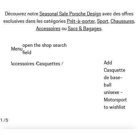
Découvrez notre
Seasonal Sale Porsche Design
avec des offres
exclusives dans les catégories
Prêt-à-porter
,
Sport
,
Chaussures
,
Accessoires
ou
Sacs & Bagages
.
Aller
open the shop search
Menu
au
field
My sh
contenu
Add
Accessoires
Casquettes
/
/
principal
Casquette
de base-
ball
unisexe -
Motorsport
to wishlist
1
/
5