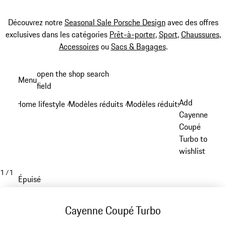
Découvrez notre
Seasonal Sale Porsche Design
avec des offres
exclusives dans les catégories
Prêt-à-porter
,
Sport
,
Chaussures
,
Accessoires
ou
Sacs & Bagages
.
Aller
open the shop search
Menu
au
field
My sh
contenu
Add
Home lifestyle
Modèles réduits
Modèles réduits Cayenne
/
/
/
principal
Cayenne
Coupé
Turbo to
wishlist
1
/
1
Épuisé
Cayenne Coupé Turbo