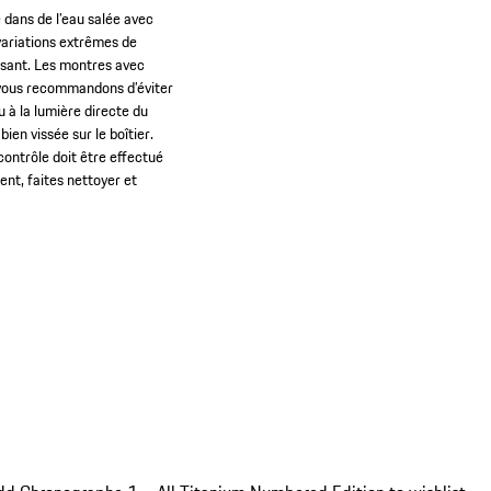
 dans de l’eau salée avec
variations extrêmes de
ssant. Les montres avec
s vous recommandons d’éviter
u à la lumière directe du
en vissée sur le boîtier.
contrôle doit être effectué
ment, faites nettoyer et