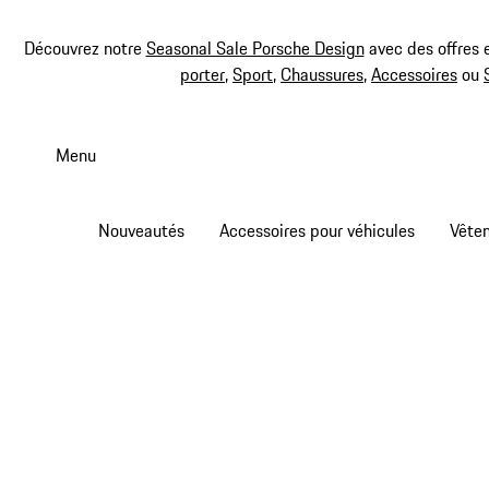
Découvrez notre
Seasonal Sale Porsche Design
avec des offres 
porter
,
Sport
,
Chaussures
,
Accessoires
ou
Aller
au
Menu
contenu
principal
Nouveautés
Accessoires pour véhicules
Vête