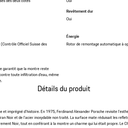
rises des deux côtés
Oui
Revêtement dur
Oui
Énergie
Contrôle Officiel Suisse des
Rotor de remontage automatique à op
e garantit que la montre reste
contre toute infiltration d’eau, même
e.
Détails du produit
ne et imprégné d'histoire. En 1975, Ferdinand Alexander Porsche revisite l'est
n Noir et de l'acier inoxydable non traité. La surface mate réduisait les refle
èrement Noir, tout en conférant à la montre un charme qui lui était propre. Le 