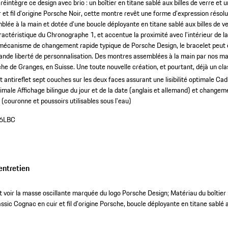
intègre ce design avec brio : un boîtier en titane sablé aux billes de verre et 
r et fil d'origine Porsche Noir, cette montre revêt une forme d'expression réso
blée à la main et dotée d'une boucle déployante en titane sablé aux billes de verr
ractéristique du Chronographe 1, et accentue la proximité avec l'intérieur de l
 mécanisme de changement rapide typique de Porsche Design, le bracelet peut 
grande liberté de personnalisation. Des montres assemblées à la main par nos ma
e de Granges, en Suisse. Une toute nouvelle création, et pourtant, déjà un cla
 antireflet sept couches sur les deux faces assurant une lisibilité optimale
Cad
timale
Affichage bilingue du jour et de la date (anglais et allemand) et changem
 (couronne et poussoirs utilisables sous l'eau)
6LBC
entretien
t voir la masse oscillante marquée du logo Porsche Design; Matériau du boîtier : 
assic Cognac en cuir et fil d'origine Porsche, boucle déployante en titane sablé a