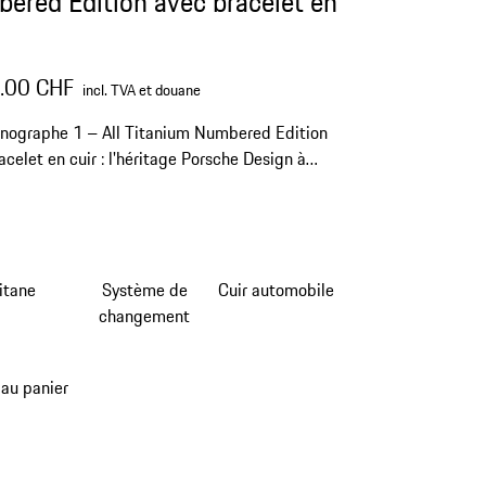
ered Edition avec bracelet en
.00 CHF
incl. TVA et douane
nographe 1 – All Titanium Numbered Edition
acelet en cuir : l'héritage Porsche Design à
oignet.
itane
Système de
Cuir automobile
changement
 au panier