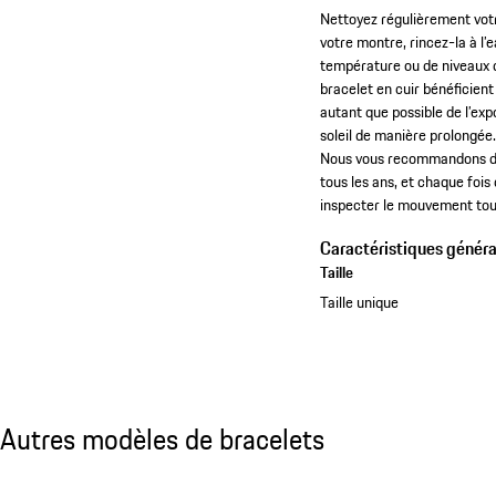
Nettoyez régulièrement votr
votre montre, rincez-la à l
température ou de niveaux d
bracelet en cuir bénéficien
autant que possible de l’exp
soleil de manière prolongée.
Nous vous recommandons de f
tous les ans, et chaque fois 
inspecter le mouvement tous
Caractéristiques généra
Taille
Taille unique
Autres modèles de bracelets
Autres modèles de bracelets
Diapositive 1 sur 5