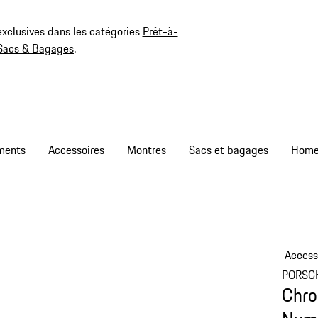
exclusives dans les catégories
Prêt-à-
Sacs & Bagages
.
ments
Accessoires
Montres
Sacs et bagages
Access
PORSC
Chro