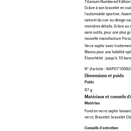
Titanium Numbered Edition ré
Grâce à son bracelet en cui
l'automobile sportive. Assem
naturel du cuir au design ca
moindres détails. Grâce au
sans outils, pour une plus 
nouvelle manufacture Porsch
Verre saphir avec traitement
Blancs pour une lisibilité op
Étanchéité : jusqu'à 10 bars
N° d'article :
WAP0710582
Dimensions et poids
Poids
87 g
Matériaux et conseils d'
Matériau
Fond en verre saphir laissan
verre; Bracelet: bracelet Cl
Conseils d'entretien