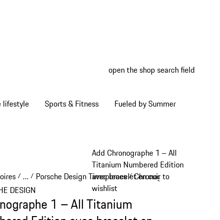
open the shop search field
My wish
My shop
Home lifestyle
Sports & Fitness
Fueled by Summer
Add Chronographe 1 – All
Titanium Numbered Edition
oires
…
Porsche Design Timepieces
Chronographe 1
avec bracelet en cuir to
/
/
/
/
Reveal collapsed breadcrumb items
wishlist
HE DESIGN
nographe 1 – All Titanium