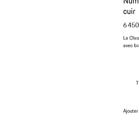
Numb
cuir
6 450
Le Chro
avec br
votre p
T
Ajouter