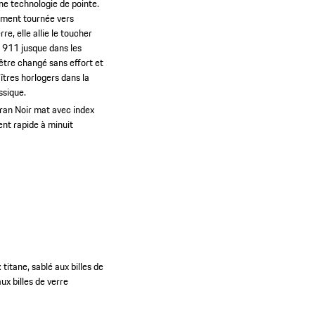
une technologie de pointe.
lument tournée vers
e, elle allie le toucher
a 911 jusque dans les
être changé sans effort et
îtres horlogers dans la
ssique.
ran Noir mat avec index
ent rapide à minuit
titane, sablé aux billes de
ux billes de verre