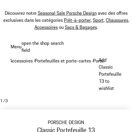
Découvrez notre
Seasonal Sale Porsche Design
avec des offres
exclusives dans les catégories
Prêt-à-porter
,
Sport
,
Chaussures
,
Accessoires
ou
Sacs & Bagages
.
Aller
open the shop search
Menu
au
field
My sh
contenu
Add
Accessoires
Portefeuilles et porte-cartes
Porsche Design port
/
/
principal
Classic
Portefeuille
13 to
wishlist
1
/
3
PORSCHE DESIGN
Classic Portefeuille 13