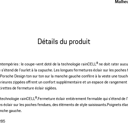
Malheu
Détails du produit
 intempéries : le coupe-vent doté de la technologie rainCELL® ne doit rater au
 s'étend de l'ourlet à la capuche. Les longues fermetures éclair sur les poche
go Porsche Design ton sur ton sur la manche gauche confère à la veste une touc
térieures zippées offrent un confort supplémentaire et un espace de rangement 
irettes de fermeture éclair siglées.
technologie rainCELL®.
Fermeture éclair entièrement fermable qui s'étend de l'
 éclair sur les poches fendues, des éléments de style saisissants.
Poignets éla
anche gauche.
285