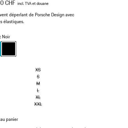
00 CHF
incl. TVA et douane
ent déperlant de Porsche Design avec
s élastiques.
r
:
Noir
Couleur
Turquoise
Noir
XS
S
M
L
XL
XXL
 au panier