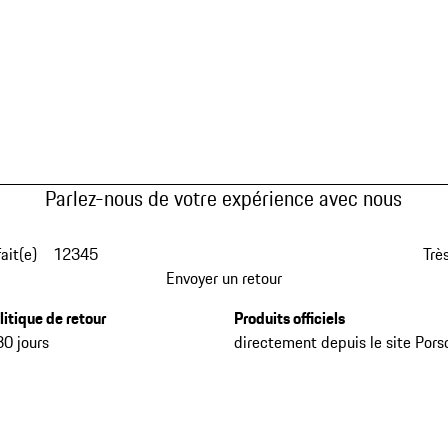
Parlez-nous de votre expérience avec nous
fait(e)
1
2
3
4
5
Très
Envoyer un retour
litique de retour
Produits officiels
30 jours
directement depuis le site Pors