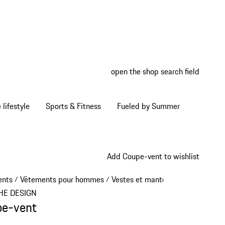
open the shop search field
My wish
My shop
Home lifestyle
Sports & Fitness
Fueled by Summer
Add Coupe-vent to wishlist
ents
Vêtements pour hommes
Vestes et manteaux
/
/
/
HE DESIGN
e-vent