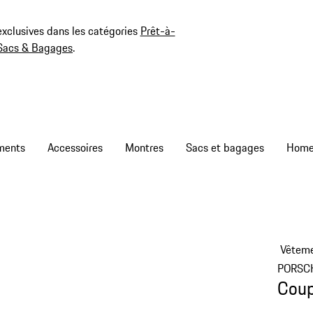
exclusives dans les catégories
Prêt-à-
Sacs & Bagages
.
ments
Accessoires
Montres
Sacs et bagages
Vêtem
PORSC
Coup