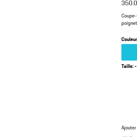
350.
Coupe-v
poignet
Couleu
Couleur
Taille
:
-
Ajouter