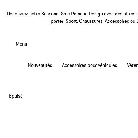
Découvrez notre
Seasonal Sale Porsche Design
avec des offres 
porter
,
Sport
,
Chaussures
,
Accessoires
ou
Aller
au
Menu
contenu
principal
Nouveautés
Accessoires pour véhicules
Vête
Épuisé