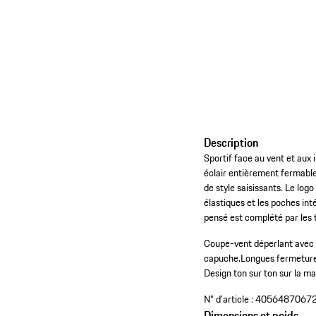
Description
Sportif face au vent et aux
éclair entièrement fermable
de style saisissants. Le lo
élastiques et les poches in
pensé est complété par les t
Coupe-vent déperlant avec 
capuche.
Longues fermetures
Design ton sur ton sur la m
N° d'article :
4056487067
Dimensions et poids