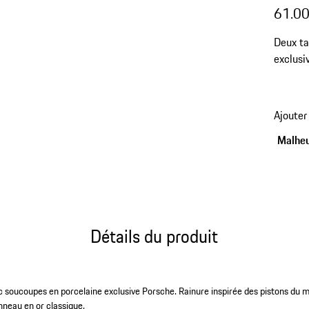
61.0
Deux ta
exclusi
doré cl
Ajouter
Malheu
Détails du produit
c soucoupes en porcelaine exclusive Porsche. Rainure inspirée des pistons du
nneau en or classique.