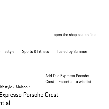
open the shop search field
My wish
My shop
Home lifestyle
Sports & Fitness
Fueled by Summer
Add Duo Expresso Porsche
Crest – Essential to wishlist
ifestyle
Maison
/
/
Expresso Porsche Crest –
ntial