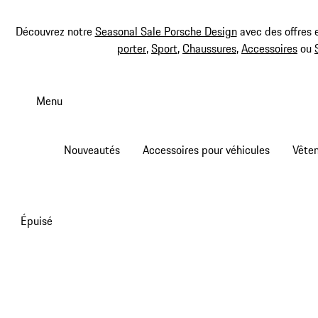
Découvrez notre
Seasonal Sale Porsche Design
avec des offres 
porter
,
Sport
,
Chaussures
,
Accessoires
ou
Aller
au
Menu
contenu
principal
Nouveautés
Accessoires pour véhicules
Vête
Épuisé