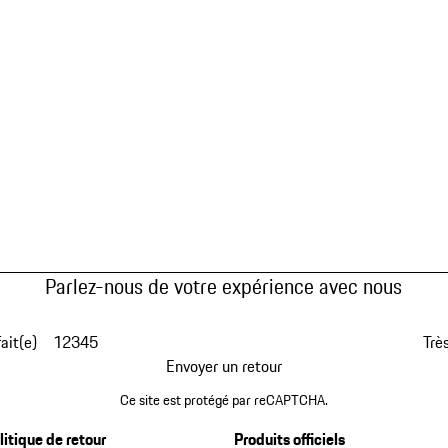
Parlez-nous de votre expérience avec nous
fait(e)
1
2
3
4
5
Très
Envoyer un retour
Ce site est protégé par reCAPTCHA.
litique de retour
Produits officiels