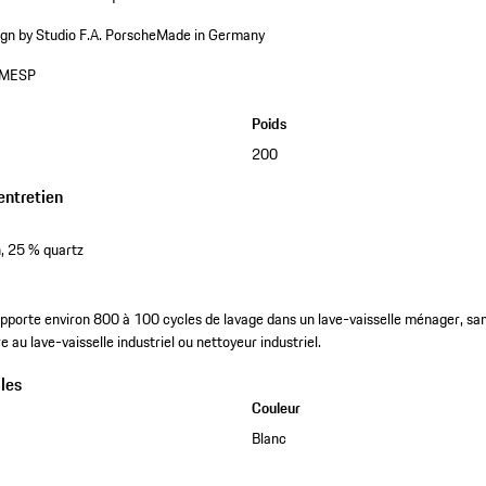
gn by Studio F.A. Porsche
Made in Germany
MESP
Poids
200
entretien
h, 25 % quartz
upporte environ 800 à 100 cycles de lavage dans un lave-vaisselle ménager, sa
e au lave-vaisselle industriel ou nettoyeur industriel.
les
Couleur
Blanc