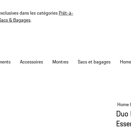
exclusives dans les catégories
Prêt-à-
Sacs & Bagages
.
ments
Accessoires
Montres
Sacs et bagages
Home l
Duo 
Esse