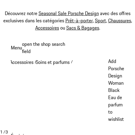
Découvrez notre
Seasonal Sale Porsche Design
avec des offres
exclusives dans les catégories
Prêt-à-porter
,
Sport
,
Chaussures
,
Accessoires
ou
Sacs & Bagages
.
Aller
open the shop search
Menu
au
field
My sh
contenu
Add
Accessoires
Soins et parfums
/
/
principal
Porsche
Design
Woman
Black
Eau de
parfum
to
wishlist
1
/
3