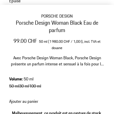
Épuisé
PORSCHE DESIGN
Porsche Design Woman Black Eau de
parfum
99.00 CHF
50 ml (1 980.00 CHF / 1,00 l),
incl. TVA et
douane
Avec Porsche Design Woman Black, Porsche Design
présente un parfum intense et sensuel à la fois pour la
femme sûre d'elle et authentique.
Volume
:
50 ml
50 ml
30 ml
100 ml
Ajouter au panier
Malheureusement, ce produit est en rupture de stock.