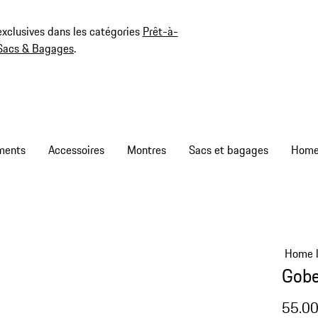
exclusives dans les catégories
Prêt-à-
Sacs & Bagages
.
ments
Accessoires
Montres
Sacs et bagages
Home l
Gobe
55.0