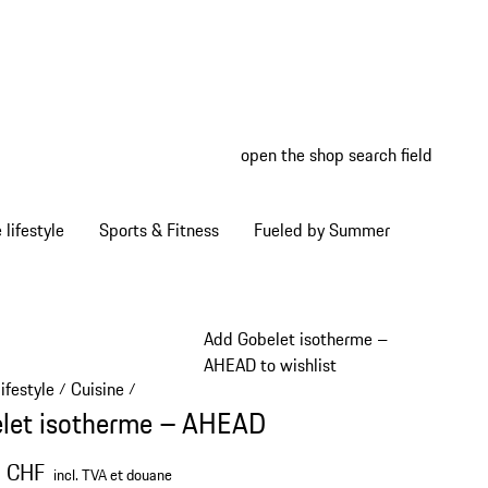
open the shop search field
My wish
My shop
Home lifestyle
Sports & Fitness
Fueled by Summer
Add Gobelet isotherme –
AHEAD to wishlist
ifestyle
Cuisine
/
/
let isotherme – AHEAD
0 CHF
incl. TVA et douane