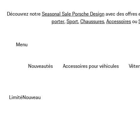
Découvrez notre
Seasonal Sale Porsche Design
avec des offres 
porter
,
Sport
,
Chaussures
,
Accessoires
ou
Aller
au
Menu
contenu
principal
Nouveautés
Accessoires pour véhicules
Vête
Limité
Nouveau