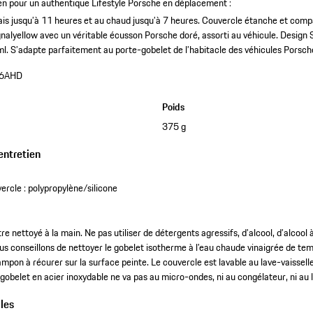
en pour un authentique Lifestyle Porsche en déplacement :
ais jusqu’à 11 heures et au chaud jusqu’à 7 heures.
Couvercle étanche et compat
gnalyellow avec un véritable écusson Porsche doré, assorti au véhicule.
Design S
ml.
S’adapte parfaitement au porte-gobelet de l’habitacle des véhicules Porsch
6AHD
Poids
375 g
entretien
ercle : polypropylène/silicone
e nettoyé à la main. Ne pas utiliser de détergents agressifs, d’alcool, d’alcool à
ous conseillons de nettoyer le gobelet isotherme à l’eau chaude vinaigrée de tem
ampon à récurer sur la surface peinte. Le couvercle est lavable au lave-vaissell
gobelet en acier inoxydable ne va pas au micro-ondes, ni au congélateur, ni au l
les