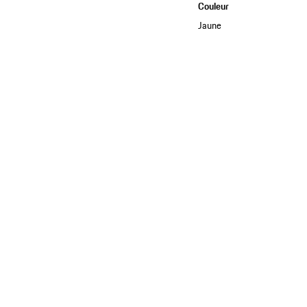
Couleur
Jaune
Voir la collection