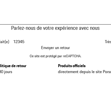
Parlez-nous de votre expérience avec nous
fait(e)
1
2
3
4
5
Très
Envoyer un retour
Ce site est protégé par reCAPTCHA.
litique de retour
Produits officiels
30 jours
directement depuis le site Pors