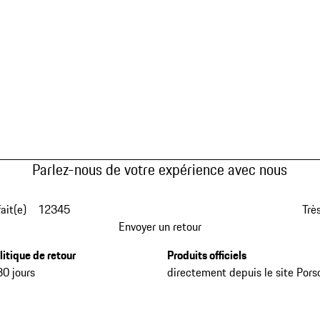
Parlez-nous de votre expérience avec nous
fait(e)
1
2
3
4
5
Très
Envoyer un retour
litique de retour
Produits officiels
30 jours
directement depuis le site Pors