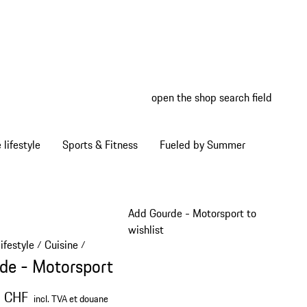
open the shop search field
My wish
My shop
Home lifestyle
Sports & Fitness
Fueled by Summer
Add Gourde - Motorsport to
wishlist
ifestyle
Cuisine
/
/
de - Motorsport
0 CHF
incl. TVA et douane