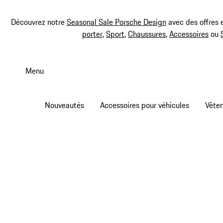
Découvrez notre
Seasonal Sale Porsche Design
avec des offres 
porter
,
Sport
,
Chaussures
,
Accessoires
ou
Aller
au
Menu
contenu
principal
Nouveautés
Accessoires pour véhicules
Vête