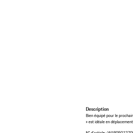
Description
Bien équipé pour le proch
» est idéale en déplacement
N° d'article :
WAP0501270