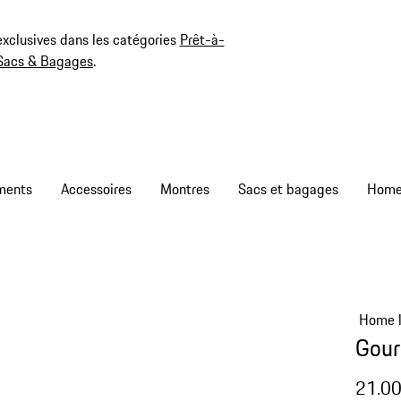
exclusives dans les catégories
Prêt-à-
Sacs & Bagages
.
ments
Accessoires
Montres
Sacs et bagages
Home l
Gour
21.0