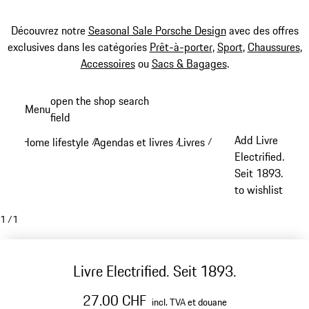
Découvrez notre
Seasonal Sale Porsche Design
avec des offres
exclusives dans les catégories
Prêt-à-porter
,
Sport
,
Chaussures
,
Accessoires
ou
Sacs & Bagages
.
Aller
open the shop search
Menu
au
field
My sh
contenu
Add Livre
Home lifestyle
Agendas et livres
Livres
/
/
/
principal
Electrified.
Seit 1893.
to wishlist
1
/
1
Livre Electrified. Seit 1893.
27.00 CHF
incl. TVA et douane