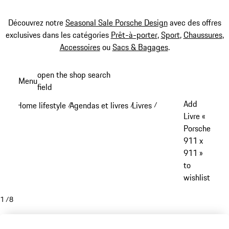
Découvrez notre
Seasonal Sale Porsche Design
avec des offres
exclusives dans les catégories
Prêt-à-porter
,
Sport
,
Chaussures
,
Accessoires
ou
Sacs & Bagages
.
Aller
open the shop search
Menu
au
field
My sh
contenu
Add
Home lifestyle
Agendas et livres
Livres
/
/
/
principal
Livre «
Porsche
911 x
911 »
to
wishlist
1
/
8