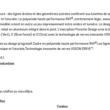
ure : des lignes droites et des géométries acérées confèrent aux lunettes de so
 et futuriste. Le polyamide haute performance RXP®, extrêmement léger, assur
 modèle créent en outre un jeu impressionnant entre ombre et lumière. Le desig
e rabat en aluminium intégré dans le pont. L'inscription Porsche Design orne la
 B (Vert), C (Brun foncé) et D (Gris) avec la technologie de verres innovante V
res au design progressif.
Cadre en polyamide haute performance RXP®.
Les ligne
nique et futuriste.
Technologie innovante de verres VISION DRIVE™.
451
entretien
n chiffon en microfibre.
les
Couleur