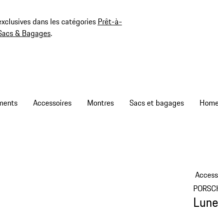
exclusives dans les catégories
Prêt-à-
Sacs & Bagages
.
ments
Accessoires
Montres
Sacs et bagages
Access
PORSC
Lune