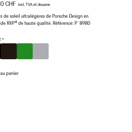
00 CHF
incl. TVA et douane
s de soleil ultralégères de Porsche Design en
de RXP® de haute qualité. Référence: P´8980
r
:
-
Couleur
Noir
Couleur
Brun Foncé
Couleur
Vert
Gris
 au panier