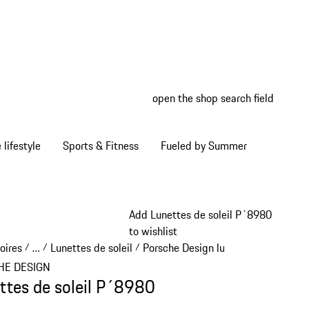
open the shop search field
My wish
My shop
Home lifestyle
Sports & Fitness
Fueled by Summer
Add Lunettes de soleil P´8980
to wishlist
oires
…
Lunettes de soleil
Porsche Design lunettes de soleil
/
/
/
/
Reveal collapsed breadcrumb items
HE DESIGN
ttes de soleil P´8980