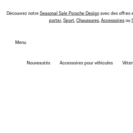
Découvrez notre
Seasonal Sale Porsche Design
avec des offres 
porter
,
Sport
,
Chaussures
,
Accessoires
ou
Aller
au
Menu
contenu
principal
Nouveautés
Accessoires pour véhicules
Vête