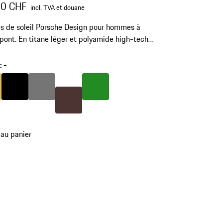
00 CHF
incl. TVA et douane
s de soleil Porsche Design pour hommes à
pont. En titane léger et polyamide high-tech
éférence: P'8971.
r
:
-
Couleur
Or
Couleur
Noir
Gris Nardo
Couleur
Vert
Couleur
Brun
 au panier