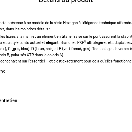
orte présence à ce modèle de la série Hexagon à l’élégance technique affirmée
rt, dans les moindres détails :
les fixées à la main et un élément en titane fraisé sur le pont assurent la stabil
re au style panto actuel et élégant.
Branches RXP® ultralégères et adaptables
oir), C (gris, bleu), D (brun, noir) et E (vert foncé, gris).
Technologie de verres
oris B, polarisés XTR dans le coloris A).
e concentrent sur l’essentiel – et c’est exactement pour cela qu’elles fonctionne
739
entretien