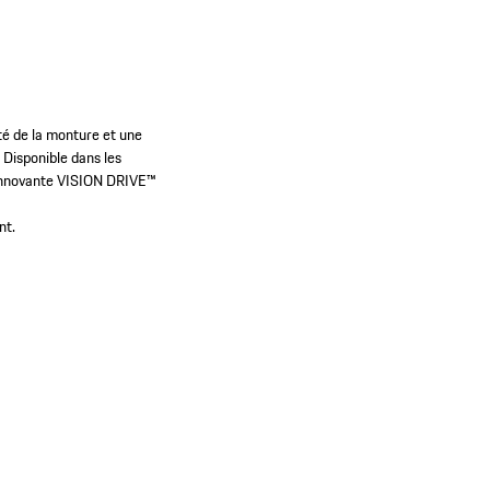
.
ité de la monture et une
.
Disponible dans les
 innovante VISION DRIVE™
nt.