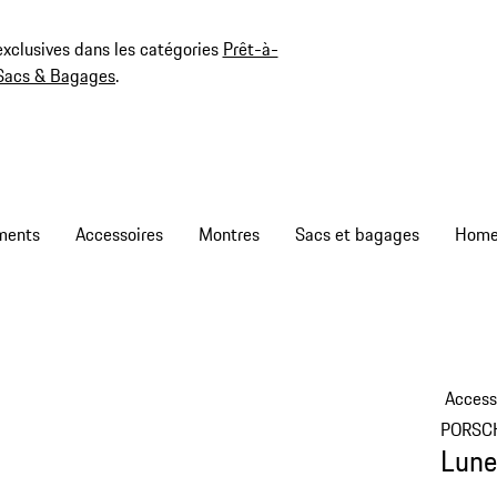
exclusives dans les catégories
Prêt-à-
Sacs & Bagages
.
ments
Accessoires
Montres
Sacs et bagages
Access
PORSC
Lune