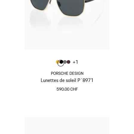
Couleur
+
1
Couleur
Couleur
Couleur
Couleur
Or
Noir
Gris Nardo
Brun
PORSCHE DESIGN
Lunettes de soleil P´8971
590.00 CHF
Or