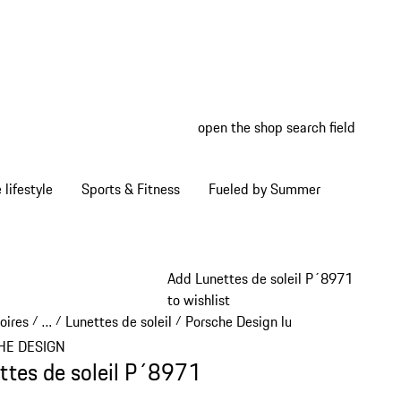
open the shop search field
My wish
My shop
Home lifestyle
Sports & Fitness
Fueled by Summer
Add Lunettes de soleil P´8971
to wishlist
oires
…
Lunettes de soleil
Porsche Design lunettes de soleil
/
/
/
/
Reveal collapsed breadcrumb items
HE DESIGN
ttes de soleil P´8971