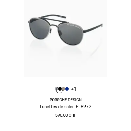
Couleur
+
1
Couleur
Couleur
Couleur
Couleur
Gris
Noir
Palladium Métallis
Bleu
PORSCHE DESIGN
Lunettes de soleil P´8972
590.00 CHF
Gris