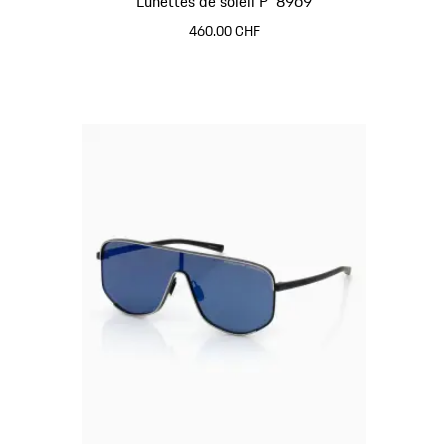
Lunettes de soleil P´8969
460.00 CHF
Noir