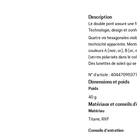
Description
Le double pont assure une f
Technologie, design et confo
Quatre vis hexagonales visib
technicité apparente.
Montu
couleurs A (noir, or), B (or, n
(verres polarisés dans le col
Des lunettes de soleil qui s
N° d'article :
4044709537
Dimensions et poids
Poids
40 g
Matériaux et conseils d'
Matériau
Titane, RXP
Conseils d'entretien