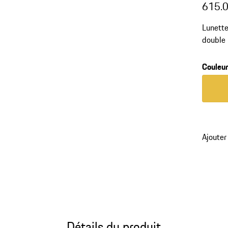
615.
Lunette
double 
RXP®. R
Couleu
Couleur
Ajouter
Détails du produit