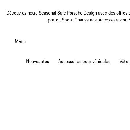
Découvrez notre
Seasonal Sale Porsche Design
avec des offres 
porter
,
Sport
,
Chaussures
,
Accessoires
ou
Aller
au
Menu
contenu
principal
Nouveautés
Accessoires pour véhicules
Vête