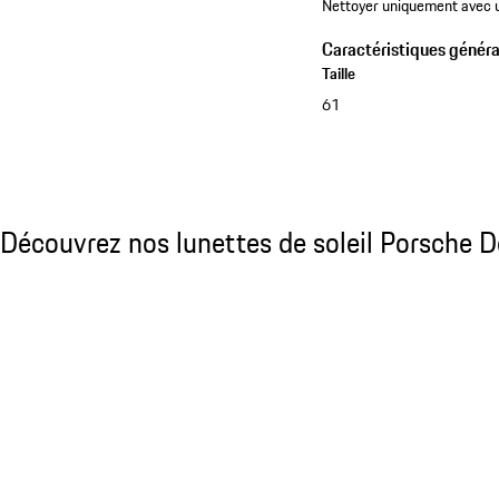
Nettoyer uniquement avec u
Caractéristiques généra
Taille
61
Voir la collection
Découvrez nos lunettes de soleil Porsche D
Découvrez nos lunettes de soleil Porsche D
Diapositive 1 sur 21