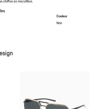
n chiffon en microfibre.
les
Couleur
Noir
esign
esign