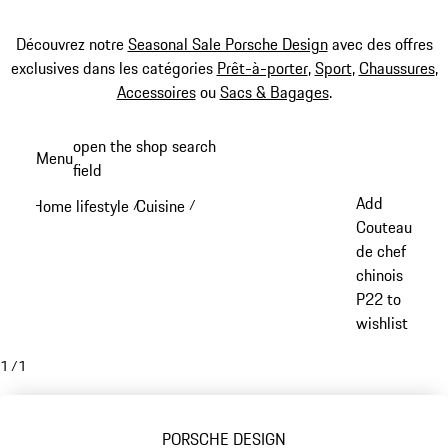
Découvrez notre
Seasonal Sale Porsche Design
avec des offres
exclusives dans les catégories
Prêt-à-porter
,
Sport
,
Chaussures
,
Accessoires
ou
Sacs & Bagages
.
Aller
open the shop search
Menu
au
field
My sh
contenu
Add
Home lifestyle
Cuisine
/
/
principal
Couteau
de chef
chinois
P22 to
wishlist
1
/
1
PORSCHE DESIGN