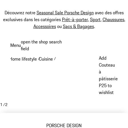
Découvrez notre
Seasonal Sale Porsche Design
avec des offres
exclusives dans les catégories
Prêt-à-porter
,
Sport
,
Chaussures
,
Accessoires
ou
Sacs & Bagages
.
Aller
open the shop search
Menu
au
field
My sh
contenu
Add
Home lifestyle
Cuisine
/
/
principal
Couteau
à
pâtisserie
P25 to
wishlist
1
/
2
PORSCHE DESIGN