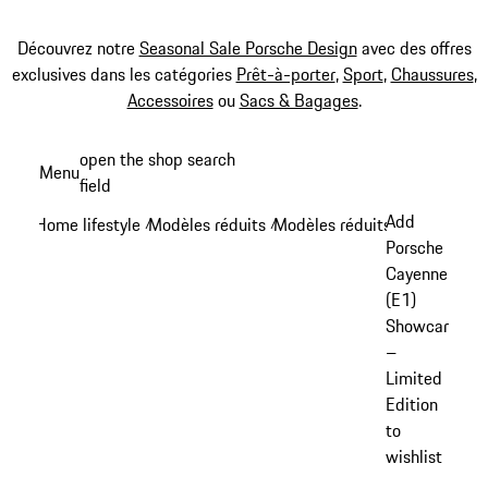
Découvrez notre
Seasonal Sale Porsche Design
avec des offres
exclusives dans les catégories
Prêt-à-porter
,
Sport
,
Chaussures
,
Accessoires
ou
Sacs & Bagages
.
Aller
open the shop search
Menu
au
field
My sh
contenu
Add
Home lifestyle
Modèles réduits
Modèles réduits Cayenne
/
/
/
principal
Porsche
Cayenne
(E1)
Showcar
–
Limited
Edition
to
wishlist