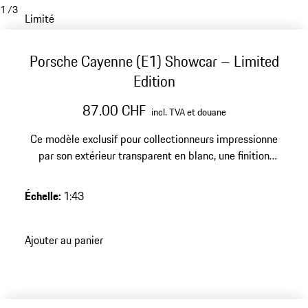
1
/
3
Limité
Porsche Cayenne (E1) Showcar – Limited
Edition
87.00 CHF
incl. TVA et douane
Ce modèle exclusif pour collectionneurs impressionne
par son extérieur transparent en blanc, une finition
DieCast de haute qualité et une édition limitée de 1500
exemplaires – un point fort intemporel pour toute
Échelle
:
1:43
collection Porsche exigeante.
Ajouter au panier