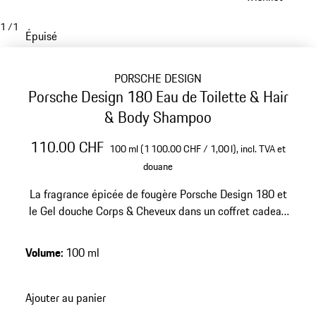
1
/
1
Épuisé
PORSCHE DESIGN
Porsche Design 180 Eau de Toilette & Hair
& Body Shampoo
110.00 CHF
100 ml (1 100.00 CHF / 1,00 l),
incl. TVA et
douane
La fragrance épicée de fougère Porsche Design 180 et
le Gel douche Corps & Cheveux dans un coffret cadeau
exclusif. L'Eau de Toilette et le Gel douche respirent
l'élégance masculine.
Volume
:
100 ml
Ajouter au panier