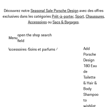
Découvrez notre
Seasonal Sale Porsche Design
avec des offres
exclusives dans les catégories
Prêt-à-porter
,
Sport
,
Chaussures
,
Accessoires
ou
Sacs & Bagages
.
Aller
open the shop search
Menu
au
field
My sh
contenu
Add
Accessoires
Soins et parfums
/
/
principal
Porsche
Design
180 Eau
de
Toilette
& Hair &
Body
Shampoo
to
wishlist