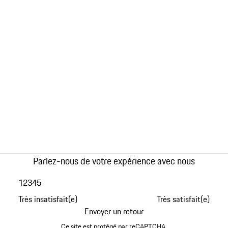
Parlez-nous de votre expérience avec nous
1
2
3
4
5
Très insatisfait(e)
Très satisfait(e)
Envoyer un retour
Ce site est protégé par reCAPTCHA.