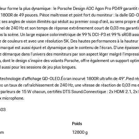
s leur forme la plus dynamique : le Porsche Design AOC Agon Pro PD49 garantit
 1800R de 49 pouces. Pièce maîtresse et point fort du moniteur : la dalle QD
t ses angles de vision illimités qui séduit au premier coup d'œil, au sens propre
nel de 240 Hz et son temps de réponse extrêmement court de 0,03 ms garant
ans la scène. Un large espace colorimétrique de 99 % DCI-P3 et 99 % sRGB ass
se de couleurs et avec une résolution 5K. Des hautes performances à la hauteur 
» marqué est aussi épuré et dynamique que le contenu de l'écran. D'une épais
e démarque dans l'univers des moniteurs par son aspect léger malgré l'impres
, dont le design s'inspire des volants Porsche, offre également un support opti
l aussi pour les sessions de jeu plus longues.
a technologie d'affichage QD-OLED.
Écran incurvé 1800R ultrafin de 49".
Pied ré
 un taux de rafraîchissement de 240 Hz, une vitesse de réaction de 0,03 ms 
parleurs de 15 W chacun, certifiés DTS Sound.
Connectique : 2x HDMI 2.1, 2x 
1x microphone.
403
Poids
mm
12800 g