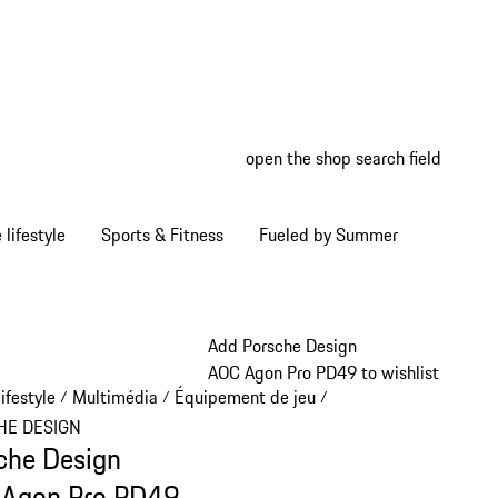
open the shop search field
My wish
My shop
Home lifestyle
Sports & Fitness
Fueled by Summer
Add Porsche Design
AOC Agon Pro PD49 to wishlist
ifestyle
Multimédia
Équipement de jeu
/
/
/
HE DESIGN
che Design
Agon Pro PD49