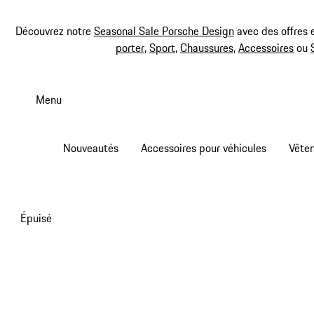
Découvrez notre
Seasonal Sale Porsche Design
avec des offres 
porter
,
Sport
,
Chaussures
,
Accessoires
ou
Aller
au
Menu
contenu
principal
Nouveautés
Accessoires pour véhicules
Vête
Épuisé