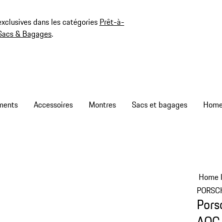
exclusives dans les catégories
Prêt-à-
Sacs & Bagages
.
ments
Accessoires
Montres
Sacs et bagages
Home l
PORSC
Pors
AOC 