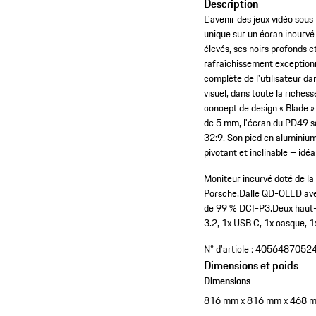
Description
L'avenir des jeux vidéo sou
unique sur un écran incurvé
élevés, ses noirs profonds e
rafraîchissement exception
complète de l'utilisateur d
visuel, dans toute la riches
concept de design « Blade 
de 5 mm, l'écran du PD49 s
32:9. Son pied en aluminium
pivotant et inclinable – idéa
Moniteur incurvé doté de l
Porsche.
Dalle QD-OLED avec
de 99 % DCI-P3.
Deux haut-
3.2, 1x USB C, 1x casque, 
N° d'article :
4056487052
Dimensions et poids
Dimensions
816 mm x 816 mm x 468 