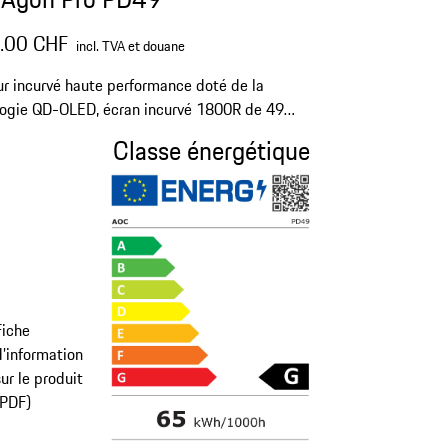
.00 CHF
incl. TVA et douane
r incurvé haute performance doté de la
logie QD-OLED, écran incurvé 1800R de 49
et pied réglable.
Classe énergétique
Fiche
d’information
ur le produit
(PDF)