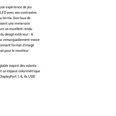
 une expérience de jeu
-OLED avec ses contrastes
 du terme. Son taux de
issent une immersion
ure un excellent rendu
du design extérieur : le
seur remarquablement mince
sionnant format d'image
mal pour le moniteur
glable inspiré des volants
et un espace colorimétrique
DisplayPort 1.4, 4x USB