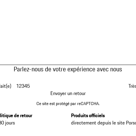
Parlez-nous de votre expérience avec nous
fait(e)
1
2
3
4
5
Très
Envoyer un retour
Ce site est protégé par reCAPTCHA.
litique de retour
Produits officiels
30 jours
directement depuis le site Pors