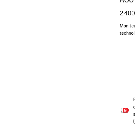
2 400
Moniteu
techno
pouces 
s