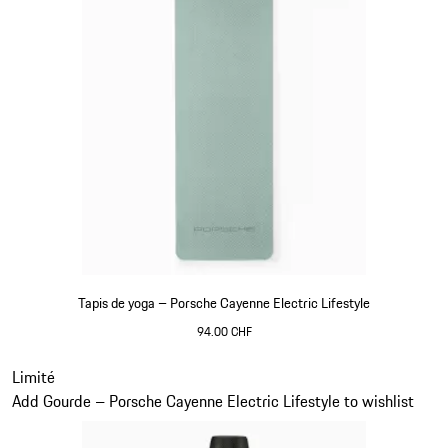
Tapis de yoga – Porsche Cayenne Electric Lifestyle
94.00 CHF
shadegreen
Diapositive 13 sur 15
Limité
Add Gourde – Porsche Cayenne Electric Lifestyle to wishlist