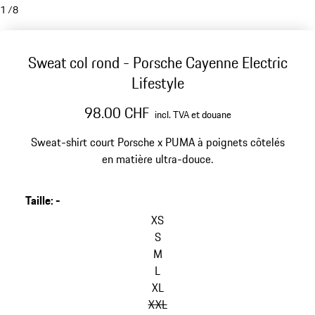
1
/
8
Sweat col rond - Porsche Cayenne Electric
Lifestyle
98.00 CHF
incl. TVA et douane
Sweat-shirt court Porsche x PUMA à poignets côtelés
en matière ultra-douce.
Taille
:
-
XS
S
M
L
XL
XXL