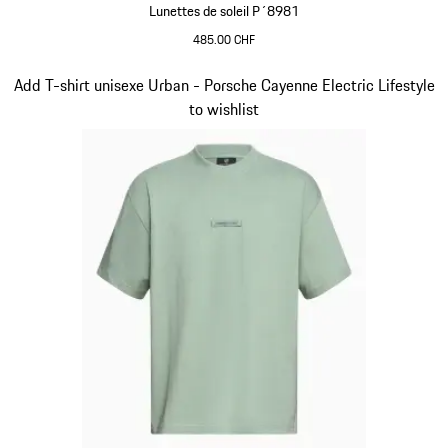
Lunettes de soleil P´8981
485.00 CHF
Noir
Diapositive 2 sur 15
Add T-shirt unisexe Urban - Porsche Cayenne Electric Lifestyle
to wishlist