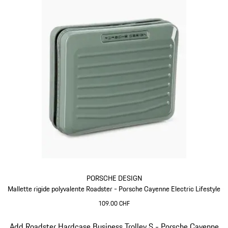
PORSCHE DESIGN
Mallette rigide polyvalente Roadster - Porsche Cayenne Electric Lifestyle
109.00 CHF
Vert
Diapositive 15 sur 15
Add Roadster Hardcase Business Trolley S - Porsche Cayenne