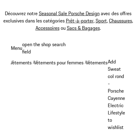
Découvrez notre
Seasonal Sale Porsche Design
avec des offres
exclusives dans les catégories
Prêt-à-porter
,
Sport
,
Chaussures
,
Accessoires
ou
Sacs & Bagages
.
Aller
open the shop search
Menu
au
field
My sh
contenu
Add
Vêtements
Vêtements pour femmes
Vêtements et tenues de
/
/
principal
Sweat
col rond
-
Porsche
Cayenne
Electric
Lifestyle
to
wishlist