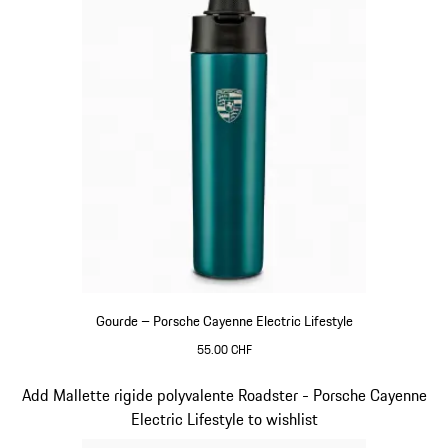
Gourde – Porsche Cayenne Electric Lifestyle
55.00 CHF
Vert
Diapositive 14 sur 15
Add Mallette rigide polyvalente Roadster - Porsche Cayenne
Electric Lifestyle to wishlist