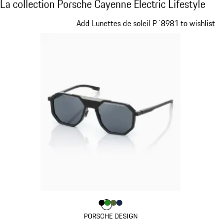
La collection Porsche Cayenne Electric Life
La collection Porsche Cayenne Electric Lifestyle
Diapositive 1 sur 15
Add Lunettes de soleil P´8981 to wishlist
Couleur
Couleur
Couleur
Couleur
Couleur
Noir
Vert
Olive Green
Bleu Foncé
PORSCHE DESIGN